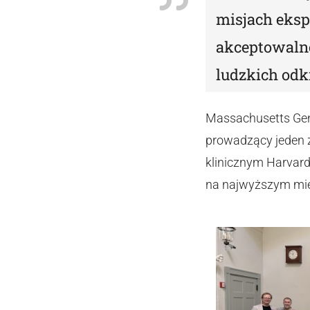
misjach ekspl
akceptowalne
ludzkich odk
Massachusetts Gene
prowadzący jeden 
klinicznym Harvar
na najwyższym mi