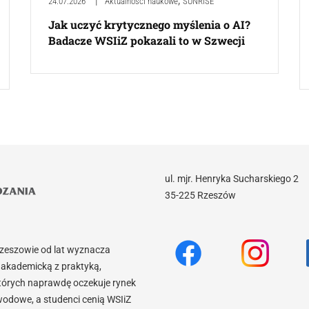
,
24.07.2026
Aktualności naukowe
SUNRISE
Jak uczyć krytycznego myślenia o AI?
Badacze WSIiZ pokazali to w Szwecji
ul. mjr. Henryka Sucharskiego 2
35-225 Rzeszów
Rzeszowie od lat wyznacza
akademicką z praktyką,
tórych naprawdę oczekuje rynek
wodowe, a studenci cenią WSIiZ