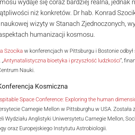
mosu wydaje się coraz bardziej realna, jednak n
wątpliwości niż konkretów. Dr hab. Konrad Szocik
j naukowej wizyty w Stanach Zjednoczonych, w
 aspektach humanizacji kosmosu.
a Szocika
w konferencjach w Pittsburgu i Bostonie odbył
 „
Antynatalistyczna bioetyka i przyszłość ludzkości
”, fi
entrum Nauki.
Konferencja Kosmiczna
ospitable Space Conference: Exploring the human dimensio
ersytecie Carnegie Mellon w Pittsburghu w USA. Została
li Wydziału Anglistyki Uniwersytetu Carnegie Mellon, Soc
ogy oraz Europejskiego Instytutu Astrobiologii.