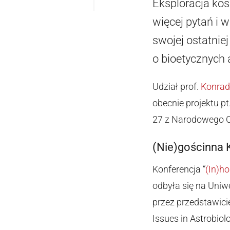
Eksploracja kos
więcej pytań i 
swojej ostatnie
o bioetycznych
Udział prof.
Konrad
obecnie projektu pt.
27 z Narodowego C
(Nie)gościnna 
Konferencja “
(In)h
odbyła się na Uniw
przez przedstawicie
Issues in Astrobiol