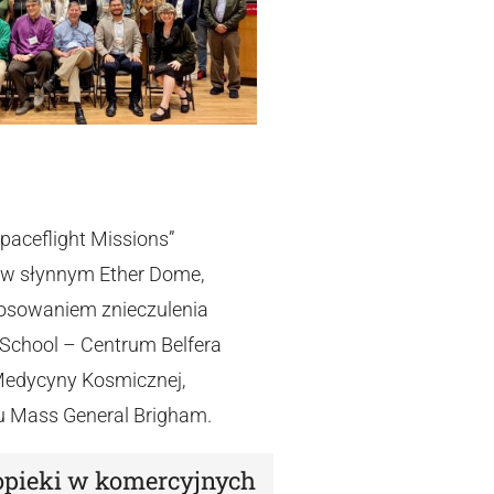
paceflight Missions”
, w słynnym Ether Dome,
tosowaniem znieczulenia
School – Centrum Belfera
Medycyny Kosmicznej,
alu Mass General Brigham.
opieki w komercyjnych