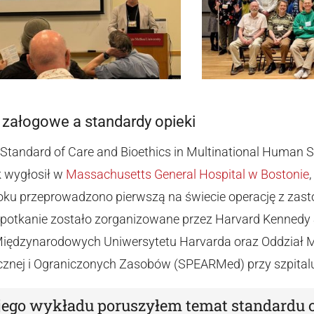
 załogowe a standardy opieki
 „Standard of Care and Bioethics in Multinational Human S
k wygłosił w
Massachusetts General Hospital w Bostonie
oku przeprowadzono pierwszą na świecie operację z zas
Spotkanie zostało zorganizowane przez Harvard Kennedy 
 Międzynarodowych Uniwersytetu Harvarda oraz Oddział 
tycznej i Ograniczonych Zasobów (SPEARMed) przy szpit
ego wykładu poruszyłem temat standardu 