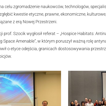
na celu zgromadzenie naukowców, technologów, specjalistó
 zgłębić kwestie etyczne, prawne, ekonomiczne, kulturowe
ązane z erą Nowej Przestrzeni.
i prof. Szocik wygłosił referat – „Hospice Habitats: Antinat
ng Space Amenable”, w którym poruszył ważną rolę antyn
wił o etyce odejścia, granicach dostosowywania przestrze
picjów.