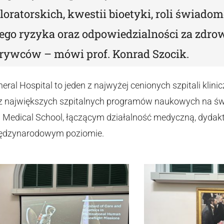
oratorskich, kwestii bioetyki, roli świadom
go ryzyka oraz odpowiedzialności za zdrow
rywców – mówi prof. Konrad Szocik.
ral Hospital to jeden z najwyżej cenionych szpitali klin
z największych szpitalnych programów naukowych na świ
d Medical School, łączącym działalność medyczną, dydak
ędzynarodowym poziomie.