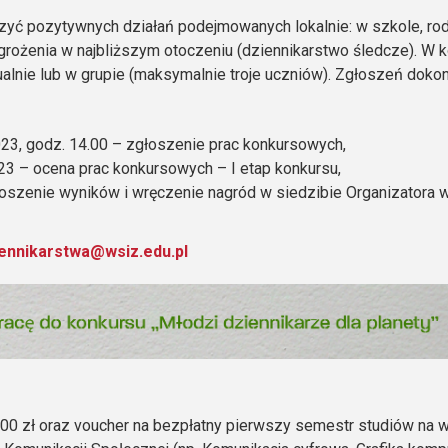
yć pozytywnych działań podejmowanych lokalnie: w szkole, rod
rożenia w najbliższym otoczeniu (dziennikarstwo śledcze). W 
alnie lub w grupie (maksymalnie troje uczniów). Zgłoszeń dokon
23, godz. 14.00 – zgłoszenie prac konkursowych,
23 – ocena prac konkursowych – I etap konkursu,
oszenie wyników i wręczenie nagród w siedzibie Organizatora 
ennikarstwa@wsiz.edu.pl
00 zł oraz voucher na bezpłatny pierwszy semestr studiów na 