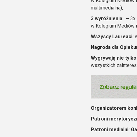
w Kolegium Mediów i 
multimedialna),
3 wyróżnienia: –
3x
w Kolegium Mediów i 
Wszyscy Laureaci:
w
Nagroda dla Opieku
Wygrywają nie tylko
wszystkich zaintere
Organizatorem konk
Patroni merytorycz
Patroni medialni: 