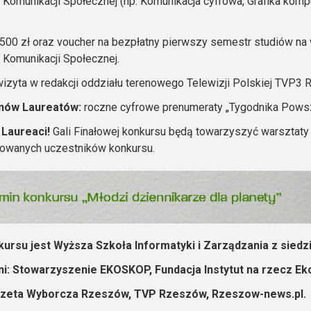
Komunikacji Społecznej (np. Komunikacja cyfrowa, Grafika komp
 500 zł oraz voucher na bezpłatny pierwszy semestr studiów na
Komunikacji Społecznej.
izyta w redakcji oddziału terenowego Telewizji Polskiej TVP3
nów Laureatów:
roczne cyfrowe prenumeraty „Tygodnika Pows
 Laureaci!
Gali Finałowej konkursu będą towarzyszyć warsztaty 
sowanych uczestników konkursu.
ursu jest Wyższa Szkoła Informatyki i Zarządzania z siedz
ni: Stowarzyszenie EKOSKOP, Fundacja Instytut na rzecz Ek
Gazeta Wyborcza Rzeszów, TVP Rzeszów, Rzeszow-news.pl.