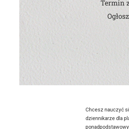
Termin z
Ogłosz
Chcesz nauczyć się
dziennikarze dla p
ponadpodstawowych