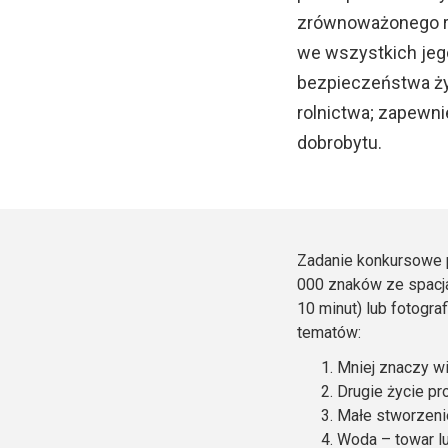
zrównoważonego ro
we wszystkich jeg
bezpieczeństwa ż
rolnictwa; zapewn
dobrobytu.
Zadanie konkursowe p
000 znaków ze spacjam
10 minut) lub fotogr
tematów:
Mniej znaczy w
Drugie życie pr
Małe stworzenie
Woda – towar 