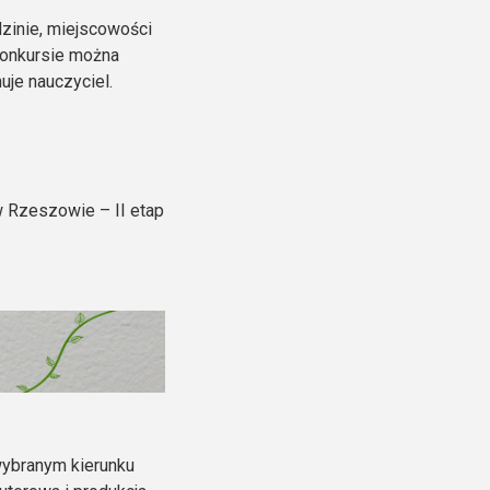
zinie, miejscowości
konkursie można
uje nauczyciel.
w Rzeszowie – II etap
wybranym kierunku