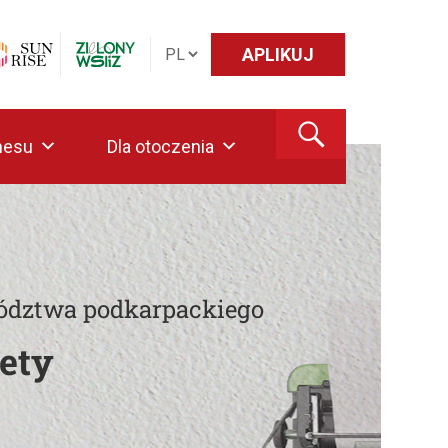
APLIKUJ
nesu
Dla otoczenia
ództwa podkarpackiego
ety