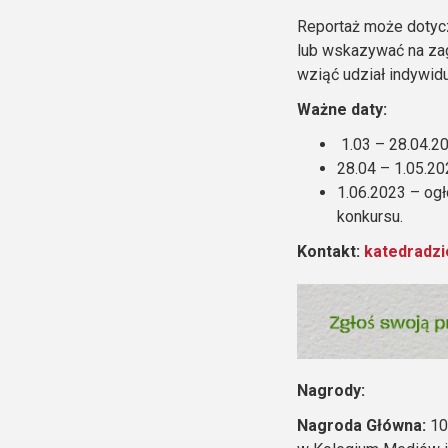
Reportaż może dotycz
lub wskazywać na zag
wziąć udział indywidu
Ważne daty:
1.03 – 28.04.20
28.04 – 1.05.20
1.06.2023 – ogł
konkursu.
Kontakt:
katedradzi
Nagrody:
Nagroda Główna:
10