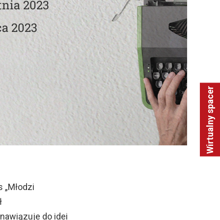
tnia 2023
ca 2023
Wirtualny spacer
s „Młodzi
ł
awiązuje do idei