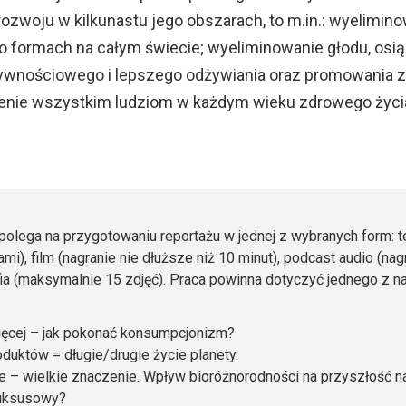
zwoju w kilkunastu jego obszarach, to m.in.: wyelimin
o formach na całym świecie; wyeliminowanie głodu, osią
ywnościowego i lepszego odżywiania oraz promowania
ienie wszystkim ludziom w każdym wieku zdrowego życ
olega na przygotowaniu reportażu w jednej z wybranych form: 
i), film (nagranie nie dłuższe niż 10 minut), podcast audio (nag
afia (maksymalnie 15 zdjęć). Praca powinna dotyczyć jednego z n
ięcej – jak pokonać konsumpcjonizm?
oduktów = długie/drugie życie planety.
 – wielkie znaczenie. Wpływ bioróżnorodności na przyszłość na
luksusowy?