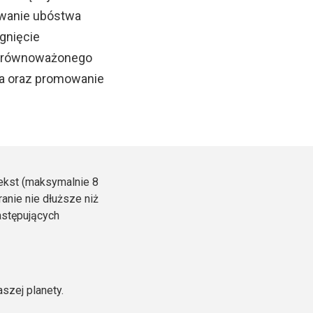
owanie ubóstwa
gnięcie
 zrównoważonego
ia oraz promowanie
tekst (maksymalnie 8
ranie nie dłuższe niż
astępujących
szej planety.