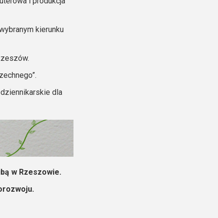
uterowa i produkcja
 wybranym kierunku
 Rzeszów.
zechnego”.
dziennikarskie dla
ibą w Rzeszowie.
orozwoju.