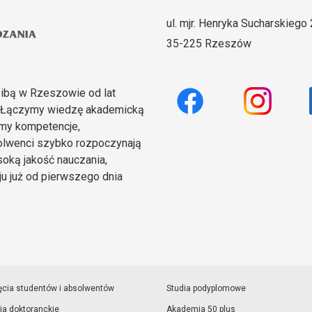
ul. mjr. Henryka Sucharskiego 
35-225 Rzeszów
zibą w Rzeszowie od lat
. Łączymy wiedzę akademicką
amy kompetencje,
solwenci szybko rozpoczynają
oką jakość nauczania,
u już od pierwszego dnia
ęcia studentów i absolwentów
Studia podyplomowe
ia doktoranckie
Akademia 50 plus