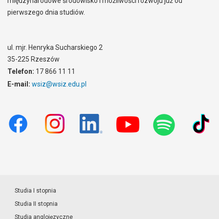
międzynarodowe środowisko i możliwości rozwoju już od
pierwszego dnia studiów.
ul. mjr. Henryka Sucharskiego 2
35-225 Rzeszów
Telefon:
17 866 11 11
E-mail:
wsiz@wsiz.edu.pl
Studia I stopnia
Studia II stopnia
Studia anglojęzyczne