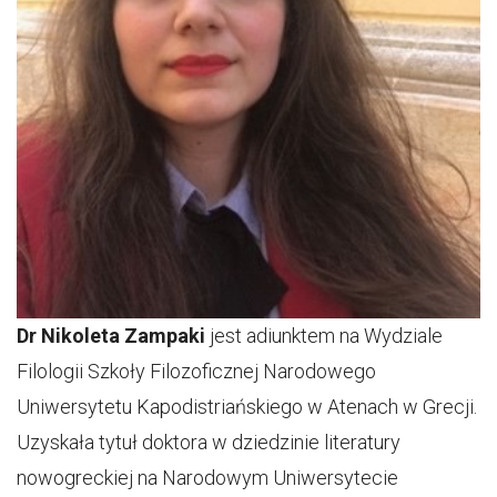
Dr Nikoleta Zampaki
jest adiunktem na Wydziale
Filologii Szkoły Filozoficznej Narodowego
Uniwersytetu Kapodistriańskiego w Atenach w Grecji.
Uzyskała tytuł doktora w dziedzinie literatury
nowogreckiej na Narodowym Uniwersytecie