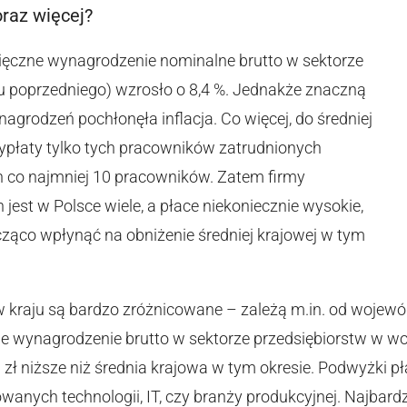
oraz więcej?
sięczne wynagrodzenie nominalne brutto w sektorze
u poprzedniego) wzrosło o 8,4 %. Jednakże znaczną
grodzeń pochłonęła inflacja. Co więcej, do średniej
ypłaty tylko tych pracowników zatrudnionych
 co najmniej 10 pracowników. Zatem firmy
 jest w Polsce wiele, a płace niekoniecznie wysokie,
ąco wpłynąć na obniżenie średniej krajowej w tym
w kraju są bardzo zróżnicowane – zależą m.in. od wojewó
ne wynagrodzenie brutto w sektorze przedsiębiorstw w wo
19 zł niższe niż średnia krajowa w tym okresie. Podwyżki
anych technologii, IT, czy branży produkcyjnej. Najbard