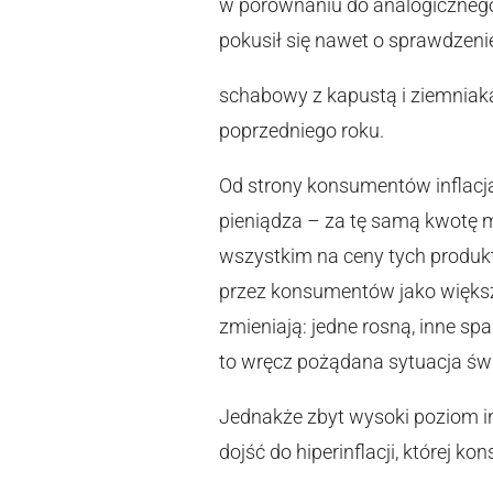
w porównaniu do analogicznego 
pokusił się nawet o sprawdzenie 
schabowy z kapustą i ziemniaka
poprzedniego roku.
Od strony konsumentów inflacja
pieniądza – za tę samą kwotę 
wszystkim na ceny tych produktó
przez konsumentów jako większ
zmieniają: jedne rosną, inne sp
to wręcz pożądana sytuacja św
Jednakże zbyt wysoki poziom i
dojść do hiperinflacji, której 