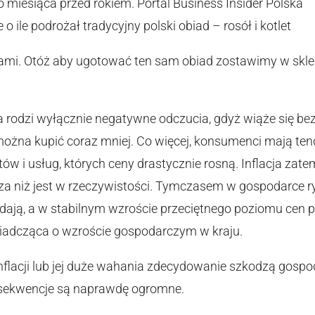
miesiąca przed rokiem. Portal Business Insider Polska
o ile podrożał tradycyjny polski obiad – rosół i kotlet
mi. Otóż aby ugotować ten sam obiad zostawimy w sklepie
 rodzi wyłącznie negatywne odczucia, gdyż wiąże się be
można kupić coraz mniej. Co więcej, konsumenci mają te
w i usług, których ceny drastycznie rosną. Inflacja zate
a niż jest w rzeczywistości. Tymczasem w gospodarce ry
adają, a w stabilnym wzroście przeciętnego poziomu cen p
iadcząca o wzroście gospodarczym w kraju.
nflacji lub jej duże wahania zdecydowanie szkodzą gos
konsekwencje są naprawdę ogromne.