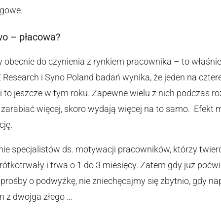
ugowe.
wo – płacowa?
becnie do czynienia z rynkiem pracownika – to właśnie 
Research i Syno Poland badań wynika, że jeden na czte
i to jeszcze w tym roku. Zapewne wielu z nich podczas
cą zarabiać więcej, skoro wydają więcej na to samo. Efekt
cję.
nie specjalistów ds. motywacji pracowników, którzy twier
krótkotrwały i trwa o 1 do 3 miesięcy. Zatem gdy już poć
e prośby o podwyżkę, nie zniechęcajmy się zbytnio, gdy 
m z dwojga złego …