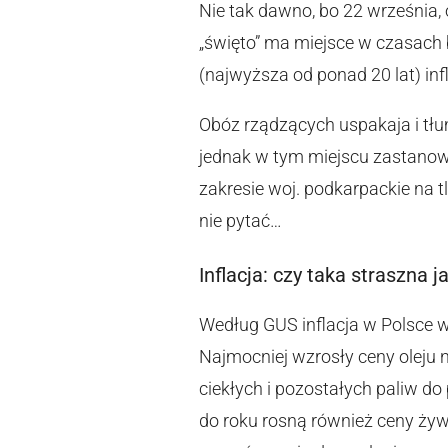
Nie tak dawno, bo 22 września,
„święto” ma miejsce w czasach 
(najwyższa od ponad 20 lat) in
Obóz rządzących uspakaja i tłum
jednak w tym miejscu zastanowi
zakresie woj. podkarpackie na t
nie pytać…
Inflacja: czy taka straszna j
Według GUS inflacja w Polsce w 
Najmocniej wzrosły ceny oleju
ciekłych i pozostałych paliw d
do roku rosną również ceny żywn