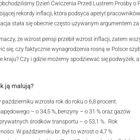
 obchodziliśmy Dzień Ćwiczenia Przed Lustrem Prośby o 
bijącej rekordy inflacji, która podsyca apetyt pracownik
flacja stała się obecnie często używanym argumentem za
aczy, że wzrost pensji przebił wzrost inflacji, zatem ws
ć się, czy faktycznie wynagrodzenia rosną w Polsce szybc
le kraju? Czy i gdzie możemy spodziewać się podwyżek, a 
ak ją malują?
październiku wzrosła rok do roku o 6,8 procent.
 napędowego – o 34,5 %, benzyny – o 31 % oraz gazów
o prywatnych środków transportu – o 53,1 %. Rok
ości. W październiku br. był to wzrost o 4,7 %