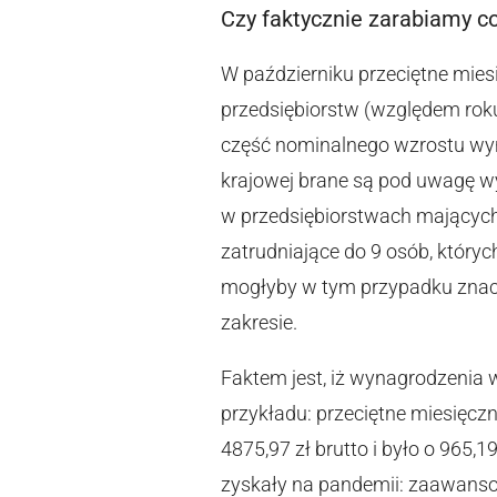
Czy faktycznie zarabiamy c
W październiku przeciętne mie
przedsiębiorstw (względem rok
część nominalnego wzrostu wyna
krajowej brane są pod uwagę w
w przedsiębiorstwach mających
zatrudniające do 9 osób, których
mogłyby w tym przypadku znacz
zakresie.
Faktem jest, iż wynagrodzenia 
przykładu: przeciętne miesięcz
4875,97 zł brutto i było o 965,
zyskały na pandemii: zaawansow