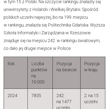
w tym 15 z Polski. Na szczycie rankingu znalazły się
uniwersytety z Holandii i Wielkiej Brytanii. Spośród
polskich uczelni najwyżej, bo na 199. miejscu
w rankingu, znalazła się Politechnika Gdańska. Wyższa
Szkoła Informatyki i Zarządzania w Rzeszowie
znajduje się na miejscu 242. w rankingu światowym,
co dało jej drugie miejsce w Polsce.
Rok
Liczba
Pozycja
Pozycja
punktów
na świecie
w kraju
na
10 000
2024
7835
242.
2. na 15
na 1477
uczelni
uczelni