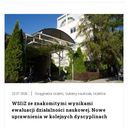
,
,
23.07.2026
Osiągniecia Uczelni
Sukcesy naukowe
Uczelnia
WSIiZ ze znakomitymi wynikami
ewaluacji działalności naukowej. Nowe
uprawnienia w kolejnych dyscyplinach