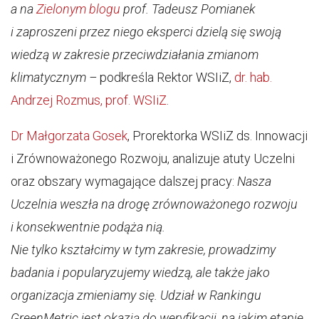
a na
Zielonym blogu
prof. Tadeusz Pomianek
i zaproszeni przez niego eksperci dzielą się swoją
wiedzą w zakresie przeciwdziałania zmianom
klimatycznym –
podkreśla Rektor WSIiZ,
dr. hab.
Andrzej Rozmus, prof. WSIiZ
.
Dr Małgorzata Gosek
, Prorektorka WSIiZ ds. Innowacji
i Zrównoważonego Rozwoju, analizuje atuty Uczelni
oraz obszary wymagające dalszej pracy:
Nasza
Uczelnia weszła na drogę zrównoważonego rozwoju
i konsekwentnie podąża nią.
Nie tylko kształcimy w tym zakresie, prowadzimy
badania i popularyzujemy wiedzą, ale także jako
organizacja zmieniamy się. Udział w Rankingu
GreenMetric jest okazją do weryfikacji, na jakim etapie