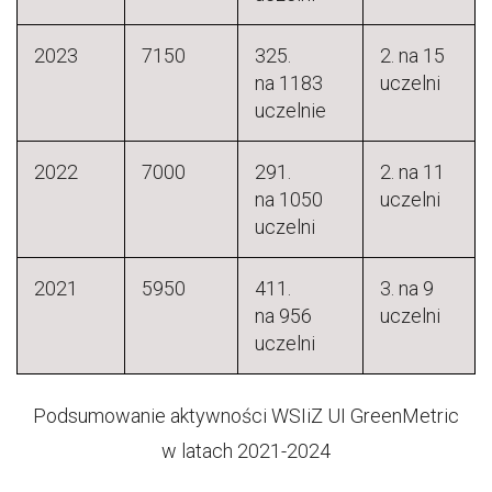
2023
7150
325.
2. na 15
na 1183
uczelni
uczelnie
2022
7000
291.
2. na 11
na 1050
uczelni
uczelni
2021
5950
411.
3. na 9
na 956
uczelni
uczelni
Podsumowanie aktywności WSIiZ UI GreenMetric
w latach 2021-2024