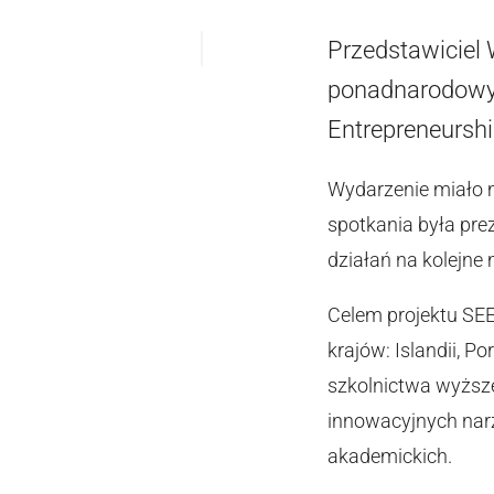
Przedstawiciel 
ponadnarodowym
Entrepreneurshi
Wydarzenie miało m
spotkania była pre
działań na kolejne 
Celem projektu SEE
krajów: Islandii, P
szkolnictwa wyższ
innowacyjnych nar
akademickich.