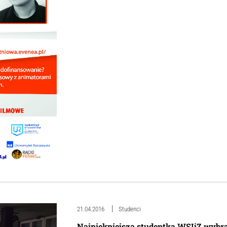
21.04.2016
Studenci
Najpiękniejsza studentka WSIiZ wybr