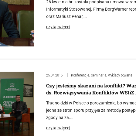
26 kwietnia br. została podpisana umowa w ra
Informatyki Stosowanej. Firmę BorgWarner rep
oraz Mariusz Penar,….
czytaj więcej
25.04.2016
Konferencje, seminaria, wykłady otwarte
Czy jesteśmy skazani na konflikt? W
ds. Rozwiązywania Konfliktów WSIiZ i
Trudno dziś w Polsce o porozumienie, bo wyma
jedna ze stron sporu przyjęła za metodę postę
zgody na za….
czytaj więcej