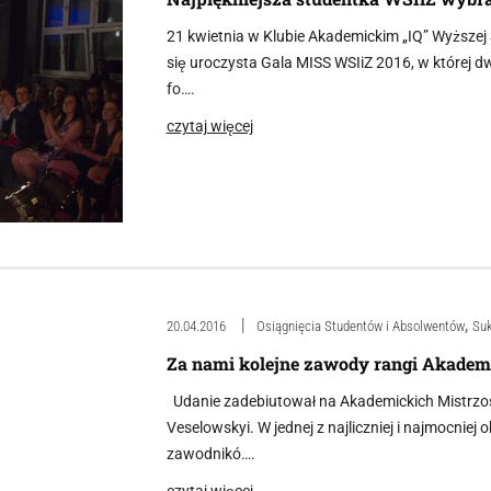
21 kwietnia w Klubie Akademickim „IQ” Wyższej 
się uroczysta Gala MISS WSIiZ 2016, w której d
fo….
czytaj więcej
,
20.04.2016
Osiągnięcia Studentów i Absolwentów
Suk
Za nami kolejne zawody rangi Akademi
Udanie zadebiutował na Akademickich Mistrzos
Veselowskyi. W jednej z najliczniej i najmocnie
zawodnikó….
czytaj więcej