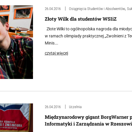
,
26.04.2016
Osiągnięcia Studentów i Absolwentów
Su
Złoty Wilk dla studentów WSIiZ
Złote Wilki to ogólnopolska nagroda dla młodych
w ramach olimpiady praktycznej „Zwolnieni z Te
Minis….
czytaj więcej
26.04.2016
Uczelnia
Międzynarodowy gigant BorgWarner p
Informatyki i Zarządzania w Rzeszowi