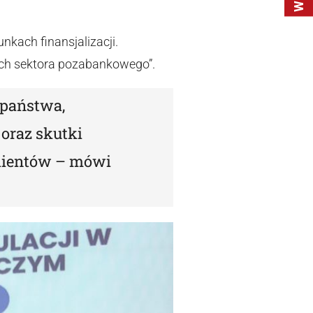
nkach finansjalizacji.
ych sektora pozabankowego”.
 państwa,
 oraz skutki
 klientów – mówi