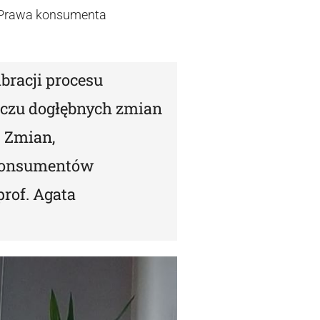
. „Prawa konsumenta
racji procesu
iczu dogłębnych zmian
. Zmian,
 konsumentów
rof. Agata