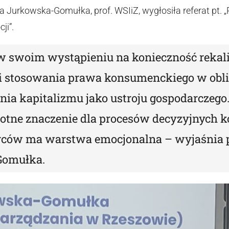
ata Jurkowska-Gomułka, prof. WSIiZ, wygłosiła referat pt
ji”.
swoim wystąpieniu na konieczność rekalib
i stosowania prawa konsumenckiego w obl
ia kapitalizmu jako ustroju gospodarczego
totne znaczenie dla procesów decyzyjnych
orców ma warstwa emocjonalna – wyjaśnia p
Gomułka.