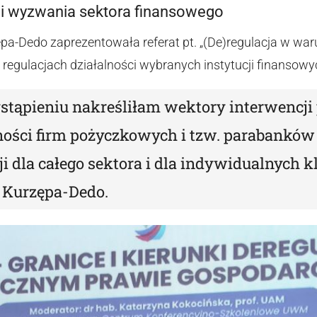
 i wyzwania sektora finansowego
pa-Dedo zaprezentowała referat pt. „(De)regulacja w waru
regulacjach działalności wybranych instytucji finansow
ąpieniu nakreśliłam wektory interwencji
lności firm pożyczkowych i tzw. parabanków
cji dla całego sektora i dla indywidualnych
 Kurzępa-Dedo.