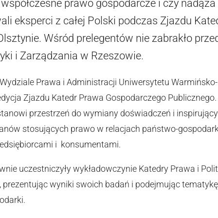
ę współczesne prawo gospodarcze i czy nadąża
li eksperci z całej Polski podczas Zjazdu Ka
lsztynie. Wśród prelegentów nie zabrakło prze
yki i Zarządzania w Rzeszowie.
 Wydziale Prawa i Administracji Uniwersytetu Warmińsko
 edycja Zjazdu Katedr Prawa Gospodarczego Publicznego
 stanowi przestrzeń do wymiany doświadczeń i inspirujący
anów stosujących prawo w relacjach państwo-gospodarka
zedsiębiorcami i konsumentami.
nie uczestniczyły wykładowczynie Katedry Prawa i Poli
 prezentując wyniki swoich badań i podejmując tematykę 
odarki.