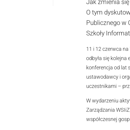
Jak zmienia si
O tym dyskutowa
Publicznego w O
Szkoły Informat
11 i 12 czerwca na
odbyła się kolejna
konferencja od lat
ustawodawcy i org
uczestnikami – pr
W wydarzeniu aktyw
Zarządzania WSIiZ,
współczesnej gosp