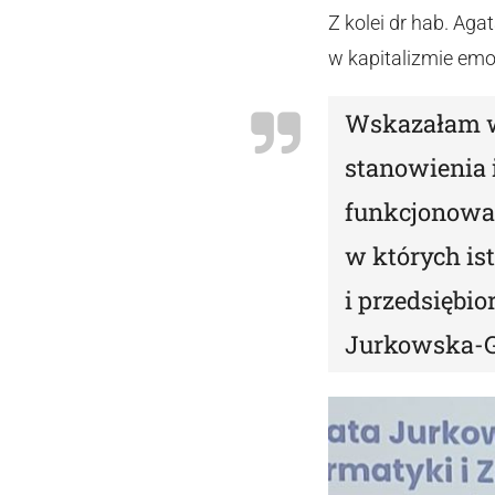
Z kolei dr hab. Ag
w kapitalizmie emoc
Wskazałam w 
stanowienia 
funkcjonowan
w których is
i przedsiębi
Jurkowska-