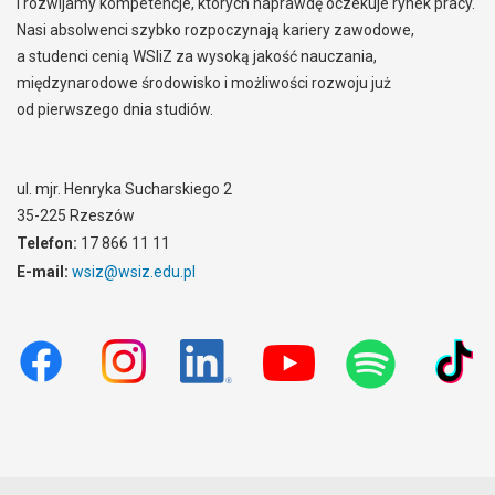
i rozwijamy kompetencje, których naprawdę oczekuje rynek pracy.
Nasi absolwenci szybko rozpoczynają kariery zawodowe,
a studenci cenią WSIiZ za wysoką jakość nauczania,
międzynarodowe środowisko i możliwości rozwoju już
od pierwszego dnia studiów.
ul. mjr. Henryka Sucharskiego 2
35-225 Rzeszów
Telefon:
17 866 11 11
E-mail:
wsiz@wsiz.edu.pl