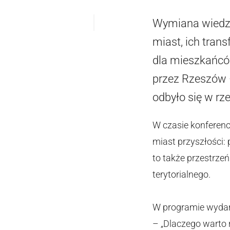
Wymiana wiedzy
miast, ich tran
dla mieszkańców
przez Rzeszów 
odbyło się w r
W czasie konferenc
miast przyszłości: 
to także przestrze
terytorialnego.
W programie wydarz
– „
Dlaczego warto 