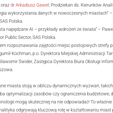
oraz
dr Arkadiusz Gaweł
, Prodziekan ds. Kierunków Anal
egia wykorzystania danych w nowoczesnych miastach” – 
SAS Polska.
asta napędzane AI – przykłady wdrożeń ze świata” – Pawe
for Public Sector, SAS Polska.
stem rozpoznawania zajętości miejsc postojowych strefy 
umił Kochman, p.o. Dyrektora Miejskiej Administracji Ta
ławomir Świder, Zastępca Dyrektora Biura Obsługi Infor
szowa.
e miasta stoją w obliczu dynamicznych wyzwań, takich 
rzeba optymalizacji zasobów czy ograniczenia budżetowe, 
ologii mogą skuteczniej na nie odpowiadać! To właśnie 
lityka odgrywają kluczową rolę w kształtowaniu miast p