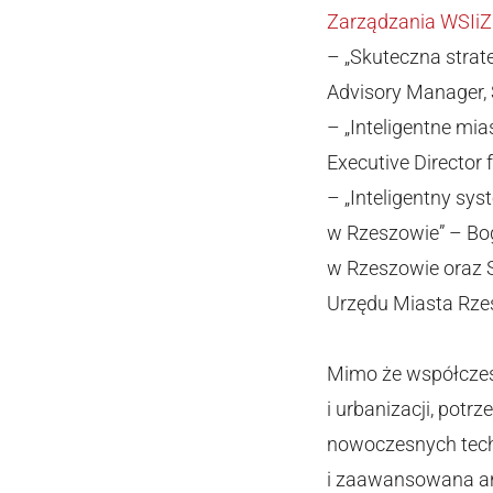
Zarządzania WSIiZ
– „Skuteczna strat
Advisory Manager, 
– „
Inteligentne mi
Executive Director 
– „
Inteligentny sy
w Rzeszowie” – Bog
w Rzeszowie oraz S
Urzędu Miasta Rze
Mimo że współczesn
i urbanizacji, pot
nowoczesnych techn
i zaawansowana ana