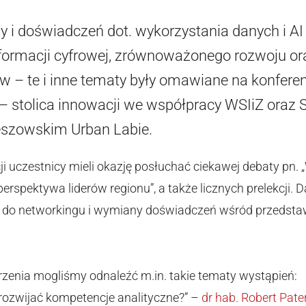
 i doświadczeń dot. wykorzystania danych i AI
sformacji cyfrowej, zrównoważonego rozwoju or
 – te i inne tematy były omawiane na konferen
– stolica innowacji we współpracy WSIiZ oraz 
zeszowskim Urban Labie.
ji uczestnicy mieli okazję posłuchać ciekawej debaty pn.
perspektywa liderów regionu”, a także licznych prelekcji. D
ń do networkingu i wymiany doświadczeń wśród przedsta
enia mogliśmy odnaleźć m.in. takie tematy wystąpień:
rozwijać kompetencje analityczne?” –
dr hab. Robert Pater