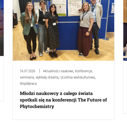
,
16.07.2026
Aktualności naukowe
Konferencje,
,
,
seminaria, wykłady otwarte
Uczelnia wielokulturowa
Współpraca
Młodzi naukowcy z całego świata
spotkali się na konferencji The Future of
Phytochemistry