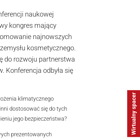
nferencji naukowej
owy kongres mający
 promowanie najnowszych
przemysłu kosmetycznego.
ię do rozwoju partnerstwa
w. Konferencja odbyła się
Wirtualny spacer
rożenia klimatycznego
inni dostosować się do tych
ieniu jego bezpieczeństwa?
wych prezentowanych