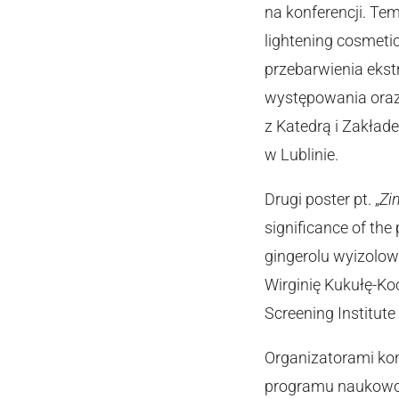
na konferencji. Te
lightening cosmeti
przebarwienia eks
występowania oraz
z Katedrą i Zakła
w Lublinie.
Drugi poster pt. „
Zin
significance of th
gingerolu wyizolow
Wirginię Kukułę-Ko
Screening Institut
Organizatorami kon
programu naukowo-