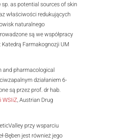
a
sp. as potential sources of skin
raz właściwości redukujących
owisk naturalnego
 prowadzone są we współpracy
z Katedrą Farmakognozji UM
on and pharmacological
zeciwzapalnym działaniem 6-
ne są przez prof. dr hab.
i WSIiZ
, Austrian Drug
ticValley przy wsparciu
-Bęben jest również jego