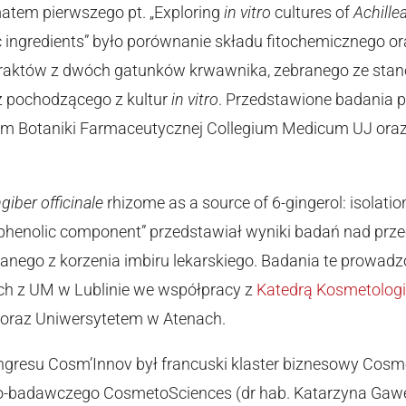
matem pierwszego pt. „Exploring
in vitro
cultures of
Achille
c ingredients” było porównanie składu fitochemicznego o
traktów z dwóch gatunków krwawnika, zebranego ze stan
 pochodzącego z kultur
in vitro
. Przedstawione badania
dem Botaniki Farmaceutycznej Collegium Medicum UJ ora
giber officinale
rhizome as a source of 6-gingerol: isolati
e phenolic component” przedstawiał wyniki badań nad pr
anego z korzenia imbiru lekarskiego. Badania te prowadzo
ch z UM w Lublinie we współpracy z
Katedrą Kosmetologi
e oraz Uniwersytetem w Atenach.
gresu Cosm’Innov był francuski klaster biznesowy Cosme
badawczego CosmetoSciences (dr hab. Katarzyna Gaweł