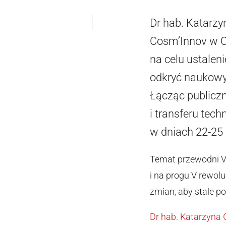
Dr hab. Katarzy
Cosm’Innov w O
na celu ustale
odkryć naukowy
Łącząc publiczn
i transferu tec
w dniach 22-25 
Temat przewodni V 
i na progu V rewol
zmian, aby stale 
Dr hab. Katarzyna