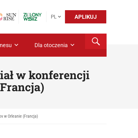
APLIKUJ
znesu
Dla otoczenia
iał w konferencji
Francja)
v w Orleanie (Francja)