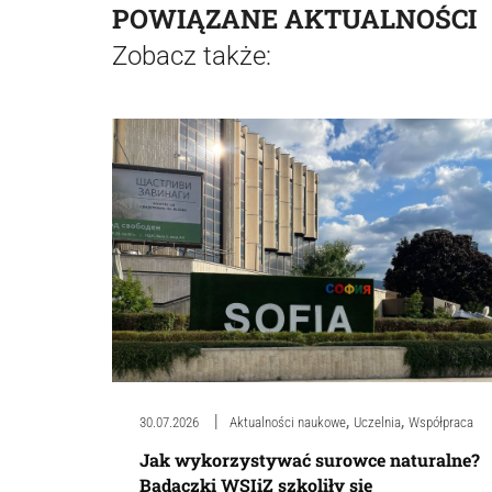
POWIĄZANE AKTUALNOŚCI
Zobacz także:
,
,
30.07.2026
Aktualności naukowe
Uczelnia
Współpraca
Jak wykorzystywać surowce naturalne?
Badaczki WSIiZ szkoliły się