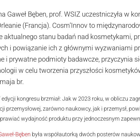
na Gaweł Bęben, prof. WSIZ uczestniczyła w ko
rleanie (Francja). Cosm’Innov to międzynarod
nie aktualnego stanu badań nad kosmetykami,
ch i powiązanie ich z głównymi wyzwaniami 
e i prywatne podmioty badawcze, przyczynia s
hnologii w celu tworzenia przyszłości kosmetykó
maja br.
edycji kongresu brzmiał: Jak w 2023 roku, w obliczu zag
ucji przemysłowej, zarówno naukowcy, jak i przemysł, pow
poprawiać wydajność produktu przy jednoczesnym zapewn
 Gaweł-Bęben
była współautorką dwóch posterów nauko