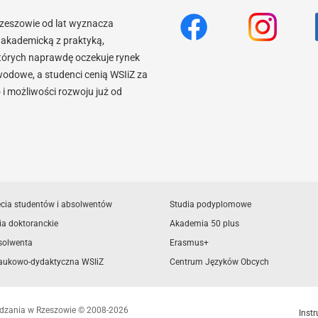
Rzeszowie od lat wyznacza
akademicką z praktyką,
tórych naprawdę oczekuje rynek
wodowe, a studenci cenią WSIiZ za
 możliwości rozwoju już od
ęcia studentów i absolwentów
Studia podyplomowe
ia doktoranckie
Akademia 50 plus
solwenta
Erasmus+
aukowo-dydaktyczna WSIiZ
Centrum Języków Obcych
ządzania w Rzeszowie © 2008-2026
Instr