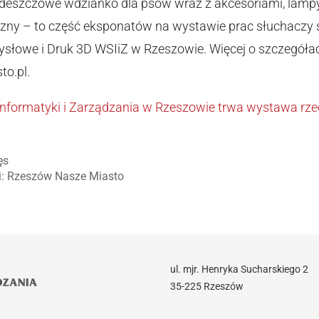
wdeszczowe wdzianko dla psów wraz z akcesoriami, lampy
zny – to część eksponatów na wystawie prac słuchacz
słowe i Druk 3D WSIiZ w Rzeszowie. Więcej o szczegół
to.pl.
nformatyki i Zarządzania w Rzeszowie trwa wystawa rze
ęs
ji: Rzeszów Nasze Miasto
ul. mjr. Henryka Sucharskiego 2
35-225 Rzeszów