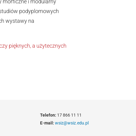
 morficzne i modularny
y studiów podyplomowych
ach wystawy na
czy pięknych, a użytecznych
Telefon:
17 866 11 11
E-mail:
wsiz@wsiz.edu.pl