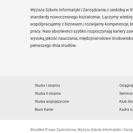
Wyższa Szkoła Informatyki i Zarządzania z siedzibą w 
standardy nowoczesnego kształcenia. Łączymy wiedzę 
współpracujemy z biznesem i rozwijamy kompetencje, k
pracy. Nasi absolwenci szybko rozpoczynają kariery za
wysoką jakość nauczania, międzynarodowe środowisko i
pierwszego dnia studiów.
Studia I stopnia
Osiągni
Studia II stopnia
Seminar
Studia anglojęzyczne
Klub Ab
Biuro Karier
Kadra n
Wszelkie Prawa Zastrzeżone, Wyższa Szkoła Informatyki i Zar