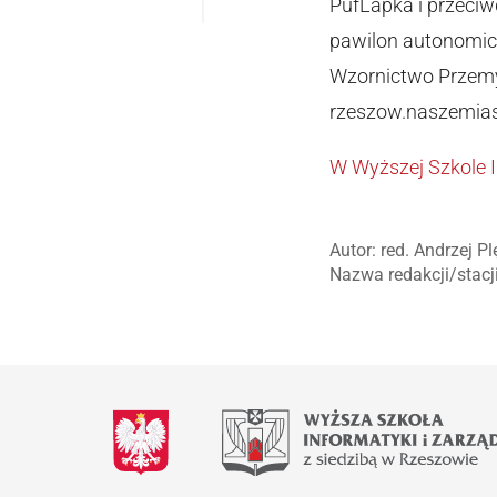
PufLapka i przeci
pawilon autonomic
Wzornictwo Przemy
rzeszow.naszemias
W Wyższej Szkole I
Autor: red. Andrzej Pl
Nazwa redakcji/stac