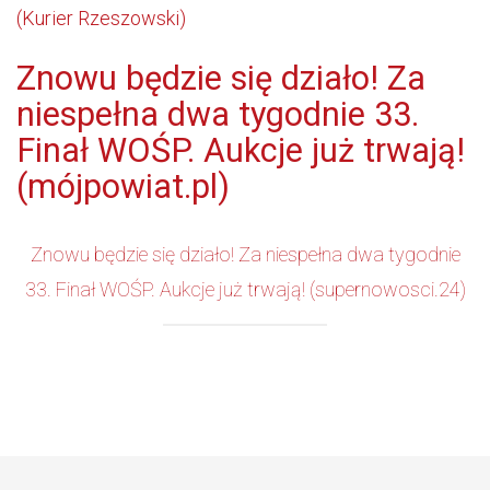
(Kurier Rzeszowski)
Znowu będzie się działo! Za
niespełna dwa tygodnie 33.
Finał WOŚP. Aukcje już trwają!
(mójpowiat.pl)
Znowu będzie się działo! Za niespełna dwa tygodnie
33. Finał WOŚP. Aukcje już trwają! (supernowosci.24)