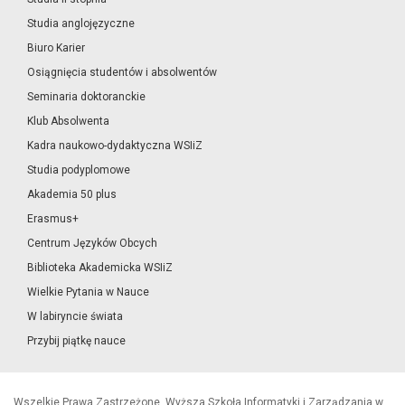
Studia anglojęzyczne
Biuro Karier
Osiągnięcia studentów i absolwentów
Seminaria doktoranckie
Klub Absolwenta
Kadra naukowo-dydaktyczna WSIiZ
Studia podyplomowe
Akademia 50 plus
Erasmus+
Centrum Języków Obcych
Biblioteka Akademicka WSIiZ
Wielkie Pytania w Nauce
W labiryncie świata
Przybij piątkę nauce
Wszelkie Prawa Zastrzeżone, Wyższa Szkoła Informatyki i Zarządzania w