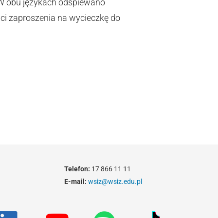
 W obu językach odśpiewano
aci zaproszenia na wycieczkę do
Telefon:
17 866 11 11
E-mail:
wsiz@wsiz.edu.pl