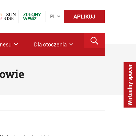
APLIKUJ
znesu
Dla otoczenia
Wirtualny spacer
zowie