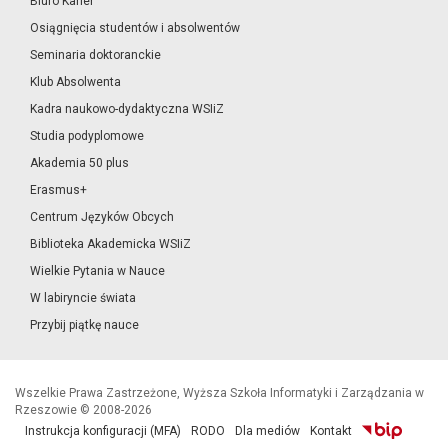
Biuro Karier
Osiągnięcia studentów i absolwentów
Seminaria doktoranckie
Klub Absolwenta
Kadra naukowo-dydaktyczna WSIiZ
Studia podyplomowe
Akademia 50 plus
Erasmus+
Centrum Języków Obcych
Biblioteka Akademicka WSIiZ
Wielkie Pytania w Nauce
W labiryncie świata
Przybij piątkę nauce
Wszelkie Prawa Zastrzeżone, Wyższa Szkoła Informatyki i Zarządzania w
Rzeszowie © 2008-2026
Instrukcja konfiguracji (MFA)
RODO
Dla mediów
Kontakt