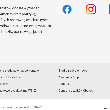
Rzeszowie od lat wyznacza
akademicką z praktyką,
tórych naprawdę oczekuje rynek
wodowe, a studenci cenią WSIiZ za
 możliwości rozwoju już od
ęcia studentów i absolwentów
Studia podyplomowe
ia doktoranckie
Akademia 50 plus
solwenta
Erasmus+
aukowo-dydaktyczna WSIiZ
Centrum Języków Obcych
ządzania w Rzeszowie © 2008-2026
Instr