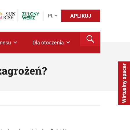
APLIKUJ
znesu
Dla otoczenia
Wirtualny spacer
zagrożeń?