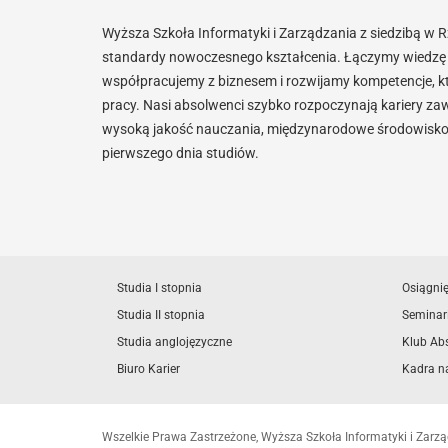
Wyższa Szkoła Informatyki i Zarządzania z siedzibą w 
standardy nowoczesnego kształcenia. Łączymy wiedzę 
współpracujemy z biznesem i rozwijamy kompetencje, k
pracy. Nasi absolwenci szybko rozpoczynają kariery za
wysoką jakość nauczania, międzynarodowe środowisko i
pierwszego dnia studiów.
Studia I stopnia
Osiągni
Studia II stopnia
Seminar
Studia anglojęzyczne
Klub Ab
Biuro Karier
Kadra n
Wszelkie Prawa Zastrzeżone, Wyższa Szkoła Informatyki i Zar