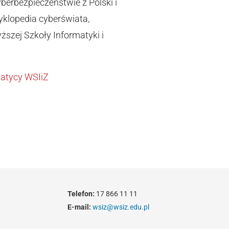
berbezpieczeństwie z Polski i
yklopedia cyberświata,
szej Szkoły Informatyki i
matycy WSIiZ
Telefon:
17 866 11 11
E-mail:
wsiz@wsiz.edu.pl