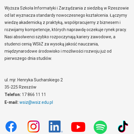
Wyższa Szkoła Informatyki i Zarządzania z siedzibą w Rzeszowie
od lat wyznacza standardy nowoczesnego kształcenia. Łączymy
wiedzę akademicką z praktyką, współpracujemy z biznesem i
rozwijamy kompetencje, których naprawdę oczekuje rynek pracy.
Nasi absolwenci szybko rozpoczynają kariery zawodowe, a
studenci cenią WSIiZ za wysoką jakość nauczania,
międzynarodowe środowisko i możliwości rozwoju już od
pierwszego dnia studiów.
ul. mjr. Henryka Sucharskiego 2
35-225 Rzeszów
Telefon:
17 866 11 11
E-mail:
wsiz@wsiz.edu.pl