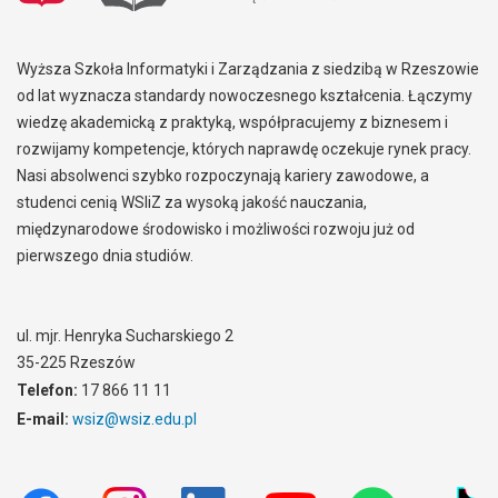
Wyższa Szkoła Informatyki i Zarządzania z siedzibą w Rzeszowie
od lat wyznacza standardy nowoczesnego kształcenia. Łączymy
wiedzę akademicką z praktyką, współpracujemy z biznesem i
rozwijamy kompetencje, których naprawdę oczekuje rynek pracy.
Nasi absolwenci szybko rozpoczynają kariery zawodowe, a
studenci cenią WSIiZ za wysoką jakość nauczania,
międzynarodowe środowisko i możliwości rozwoju już od
pierwszego dnia studiów.
ul. mjr. Henryka Sucharskiego 2
35-225 Rzeszów
Telefon:
17 866 11 11
E-mail:
wsiz@wsiz.edu.pl