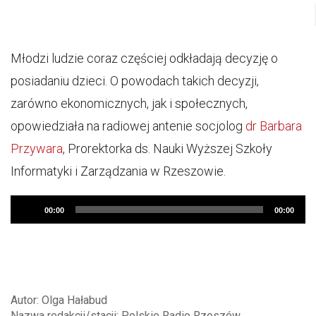
Młodzi ludzie coraz częściej odkładają decyzję o
posiadaniu dzieci. O powodach takich decyzji,
zarówno ekonomicznych, jak i społecznych,
opowiedziała na radiowej antenie socjolog
dr Barbara
Przywara
, Prorektorka ds. Nauki Wyższej Szkoły
Informatyki i Zarządzania w Rzeszowie.
Audio
00:00
00:00
Player
Autor: Olga Hałabud
Nazwa redakcji/stacji: Polskie Radio Rzeszów