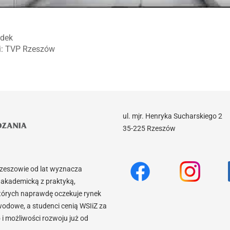
udek
ji: TVP Rzeszów
ul. mjr. Henryka Sucharskiego 2
35-225 Rzeszów
Rzeszowie od lat wyznacza
akademicką z praktyką,
tórych naprawdę oczekuje rynek
wodowe, a studenci cenią WSIiZ za
 możliwości rozwoju już od