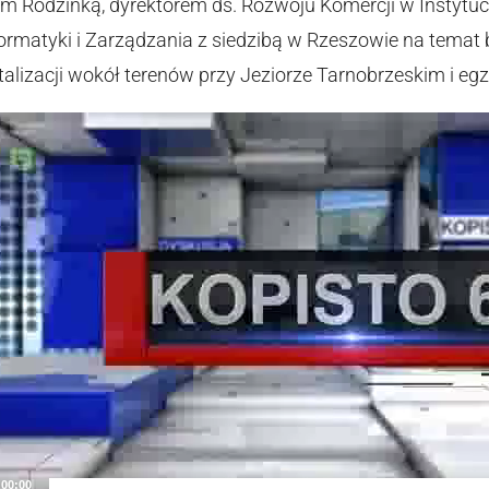
m Rodzinką, dyrektorem ds. Rozwoju Komercji w Instytuc
ormatyki i Zarządzania z siedzibą w Rzeszowie na temat
talizacji wokół terenów przy Jeziorze Tarnobrzeskim i e
Video
Player
00:00