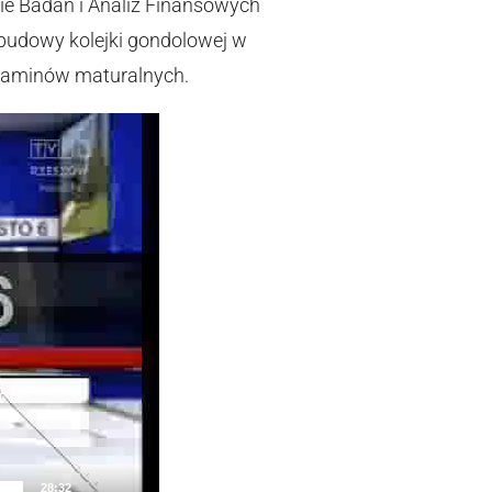
ie Badań i Analiz Finansowych
 budowy kolejki gondolowej w
gzaminów maturalnych.
28:32