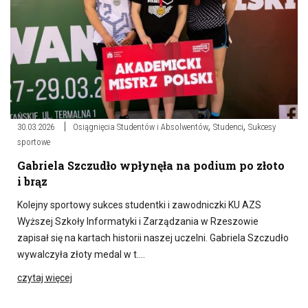
,
,
30.03.2026
Osiągnięcia Studentów i Absolwentów
Studenci
Sukcesy
sportowe
Gabriela Szczudło wpłynęła na podium po złoto
i brąz
Kolejny sportowy sukces studentki i zawodniczki KU AZS
Wyższej Szkoły Informatyki i Zarządzania w Rzeszowie
zapisał się na kartach historii naszej uczelni. Gabriela Szczudło
wywalczyła złoty medal w t….
czytaj więcej