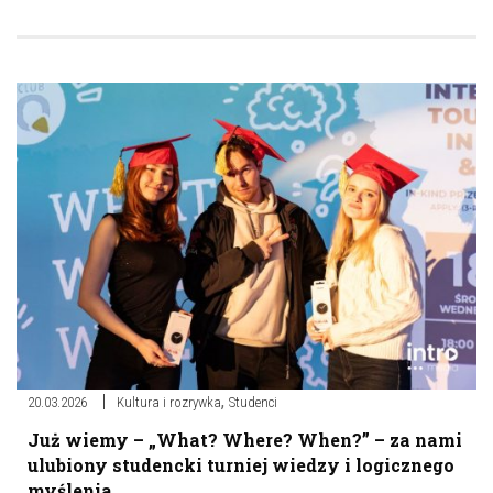
,
20.03.2026
Kultura i rozrywka
Studenci
Już wiemy – „What? Where? When?” – za nami
ulubiony studencki turniej wiedzy i logicznego
myślenia