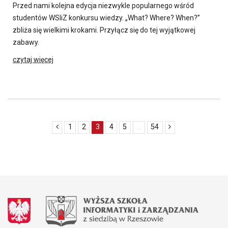
Przed nami kolejna edycja niezwykle popularnego wśród
studentów WSIiZ konkursu wiedzy. „What? Where? When?”
zbliża się wielkimi krokami. Przyłącz się do tej wyjątkowej
zabawy.
czytaj więcej
1
2
3
4
5
...
54