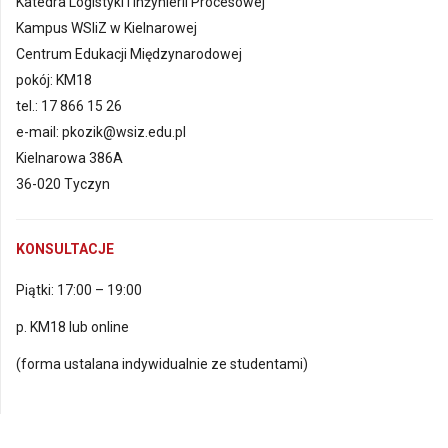
Katedra Logistyki i Inżynierii Procesowej
Kampus WSIiZ w Kielnarowej
Centrum Edukacji Międzynarodowej
pokój: KM18
tel.: 17 866 15 26
e-mail: pkozik@wsiz.edu.pl
Kielnarowa 386A
36-020 Tyczyn
KONSULTACJE
Piątki: 17:00 – 19:00
p. KM18 lub online
(forma ustalana indywidualnie ze studentami)