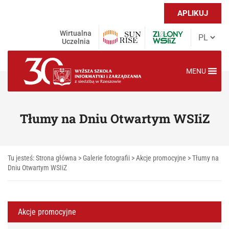
APLIKUJ
Wirtualna
Uczelnia
MENU
Tłumy na Dniu Otwartym WSIiZ
Tu jesteś:
Strona główna
>
Galerie fotografii
>
Akcje promocyjne
>
Tłumy na
Dniu Otwartym WSIiZ
Akcje promocyjne