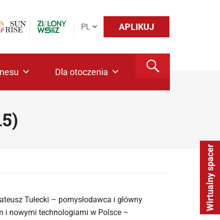
APLIKUJ
znesu
Dla otoczenia
15)
Wirtualny spacer
Mateusz Tułecki – pomysłodawca i główny
em i nowymi technologiami w Polsce –