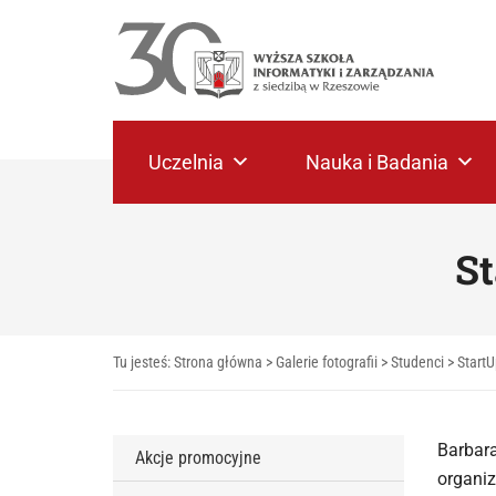
Uczelnia
Nauka i Badania
St
Tu jesteś:
Strona główna
>
Galerie fotografii
>
Studenci
>
StartU
Barbara
Akcje promocyjne
organiz