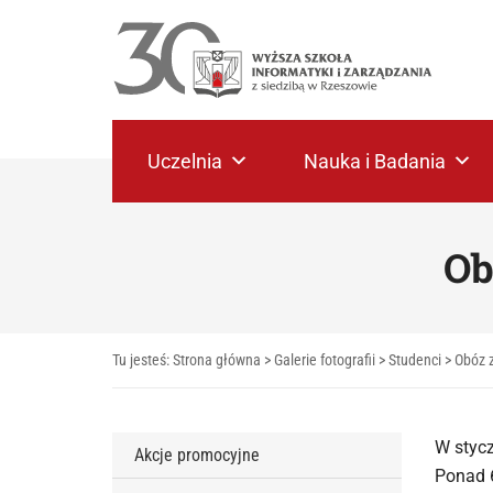
Uczelnia
Nauka i Badania
Ob
Tu jesteś:
Strona główna
>
Galerie fotografii
>
Studenci
>
Obóz 
W stycz
Akcje promocyjne
Ponad 6