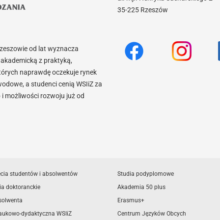
35-225 Rzeszów
Rzeszowie od lat wyznacza
akademicką z praktyką,
tórych naprawdę oczekuje rynek
wodowe, a studenci cenią WSIiZ za
 możliwości rozwoju już od
ęcia studentów i absolwentów
Studia podyplomowe
ia doktoranckie
Akademia 50 plus
solwenta
Erasmus+
aukowo-dydaktyczna WSIiZ
Centrum Języków Obcych