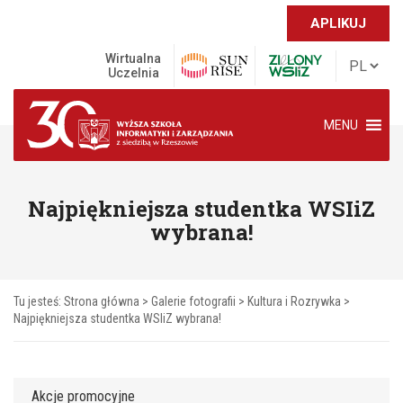
APLIKUJ
Wirtualna
Uczelnia
MENU
Najpiękniejsza studentka WSIiZ
wybrana!
Tu jesteś:
Strona główna
>
Galerie fotografii
>
Kultura i Rozrywka
>
Najpiękniejsza studentka WSIiZ wybrana!
Akcje promocyjne