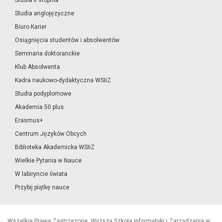
Studia II stopnia
Studia anglojęzyczne
Biuro Karier
Osiągnięcia studentów i absolwentów
Seminaria doktoranckie
Klub Absolwenta
Kadra naukowo-dydaktyczna WSIiZ
Studia podyplomowe
Akademia 50 plus
Erasmus+
Centrum Języków Obcych
Biblioteka Akademicka WSIiZ
Wielkie Pytania w Nauce
W labiryncie świata
Przybij piątkę nauce
Wszelkie Prawa Zastrzeżone, Wyższa Szkoła Informatyki i Zarządzania w