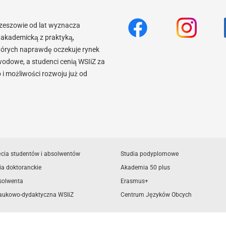
Rzeszowie od lat wyznacza
akademicką z praktyką,
tórych naprawdę oczekuje rynek
wodowe, a studenci cenią WSIiZ za
 możliwości rozwoju już od
ęcia studentów i absolwentów
Studia podyplomowe
ia doktoranckie
Akademia 50 plus
solwenta
Erasmus+
aukowo-dydaktyczna WSIiZ
Centrum Języków Obcych