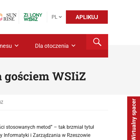
APLIKUJ
znesu
Dla otoczenia
da gościem WSIiZ
Wirtualny spacer
iZ
ści stosowanych metod” – tak brzmiał tytuł
y Informatyki i Zarządzania w Rzeszowie