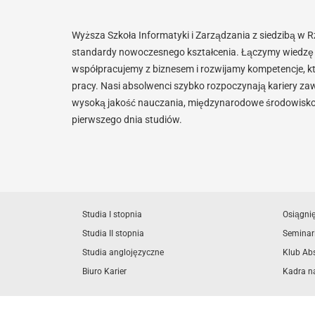
Wyższa Szkoła Informatyki i Zarządzania z siedzibą w 
standardy nowoczesnego kształcenia. Łączymy wiedzę 
współpracujemy z biznesem i rozwijamy kompetencje, k
pracy. Nasi absolwenci szybko rozpoczynają kariery za
wysoką jakość nauczania, międzynarodowe środowisko i
pierwszego dnia studiów.
Studia I stopnia
Osiągni
Studia II stopnia
Seminar
Studia anglojęzyczne
Klub Ab
Biuro Karier
Kadra n