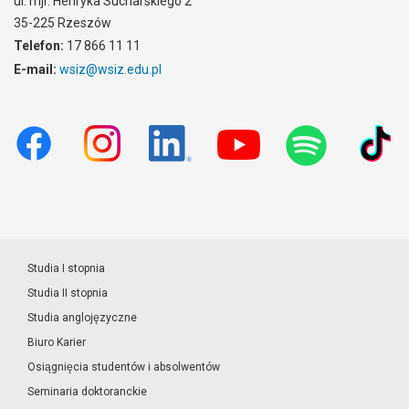
ul. mjr. Henryka Sucharskiego 2
35-225 Rzeszów
Telefon:
17 866 11 11
E-mail:
wsiz@wsiz.edu.pl
Studia I stopnia
Studia II stopnia
Studia anglojęzyczne
Biuro Karier
Osiągnięcia studentów i absolwentów
Seminaria doktoranckie