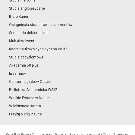
Studia II stopnia
Studia anglojęzyczne
Biuro Karier
Osiągnięcia studentów i absolwentów
Seminaria doktoranckie
Klub Absolwenta
Kadra naukowo-dydaktyczna WSIiZ
Studia podyplomowe
Akademia 50 plus
Erasmus+
Centrum Języków Obcych
Biblioteka Akademicka WSIiZ
Wielkie Pytania w Nauce
W labiryncie świata
Przybij piątkę nauce
Wszelkie Prawa Zastrzeżone, Wyższa Szkoła Informatyki i Zarządzania w