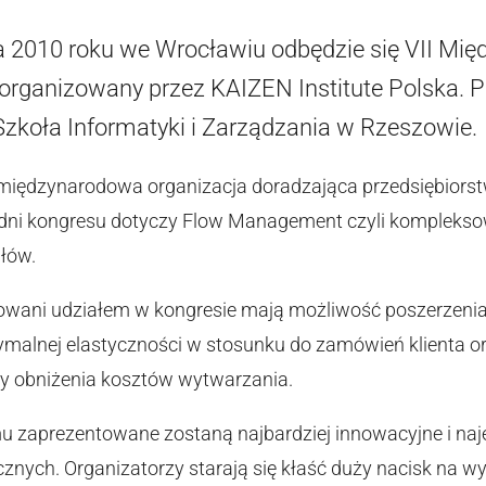
da 2010 roku we Wrocławiu odbędzie się VII M
organizowany przez KAIZEN Institute Polska. 
zkoła Informatyki i Zarządzania w Rzeszowie.
o międzynarodowa organizacja doradzająca przedsiębior
dni kongresu dotyczy Flow Management czyli kompleks
ałów.
owani udziałem w kongresie mają możliwość poszerzeni
malnej elastyczności w stosunku do zamówień klienta o
zy obniżenia kosztów wytwarzania.
zaprezentowane zostaną najbardziej innowacyjne i naje
cznych. Organizatorzy starają się kłaść duży nacisk na