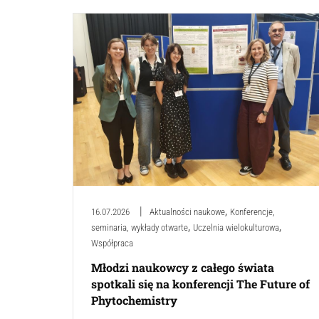
,
16.07.2026
Aktualności naukowe
Konferencje,
,
,
seminaria, wykłady otwarte
Uczelnia wielokulturowa
Współpraca
Młodzi naukowcy z całego świata
spotkali się na konferencji The Future of
Phytochemistry