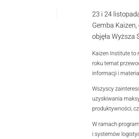
23 i 24 listopa
Gemba Kaizen, 
objęła Wyższa S
Kaizen Institute t
roku temat przewo
informacji i materi
Wszyscy zainteres
uzyskiwania maksy
produktywności, c
W ramach programu 
i systemów logisty