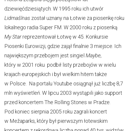
dziewięćdziesiątych. W 1995 roku ich utwór
Lidmašīnas
został uznany na Łotwie za piosenkę roku
lokalnego radia Super FM. W 2000 roku z piosenką
My Star
reprezentował Łotwę w 45. Konkursie
Piosenki Eurowizji, gdzie zajął finalnie 3 miejsce. Ich
największym przebojem jest singiel
Maybe
,
który w 2001 roku podbił listy przebojów w wielu
krajach europejskich i był wielkim hitem także
w Polsce. Na portalu Youtube osiągnął już liczbę 8,7
mln wyświetleń. W lipcu 2003 wystąpili jako support
przed koncertem The Rolling Stones w Pradze.
Pod koniec sierpnia 2005 roku zagrali koncert
w Mežaparks, który był pierwszym łotewskim
koncertem z rekordową liczbą ponad 40 tys. widzów.