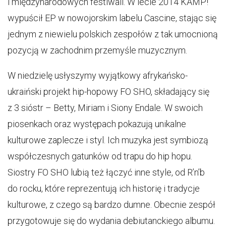
i międzynarodowych festiwali. W lecie 2014 KAMP!
wypuścił EP w nowojorskim labelu Cascine, stając się
jednym z niewielu polskich zespołów z tak umocnioną
pozycją w zachodnim przemyśle muzycznym.
W niedzielę usłyszymy wyjątkowy afrykańsko-
ukraiński projekt hip-hopowy FO SHO, składający się
z 3 sióstr – Betty, Miriam i Siony Endale. W swoich
piosenkach oraz występach pokazują unikalne
kulturowe zaplecze i styl. Ich muzyka jest symbiozą
współczesnych gatunków od trapu do hip hopu.
Siostry FO SHO lubią też łączyć inne style, od R’n’b
do rocku, które reprezentują ich historię i tradycje
kulturowe, z czego są bardzo dumne. Obecnie zespół
przygotowuje się do wydania debiutanckiego albumu.