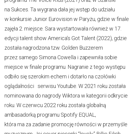
na Sukces. Ta wygrana dała jej wstęp do udziału
w konkursie Junior Eurovision w Paryżu, gdzie w finale
zajęła 2. miejsce. Sara wystartowała również w 17.
edycji talent show America’s Got Talent (2022), gdzie
została nagrodzona tzw. Golden Buzzerem
przez samego Simona Cowella i zapewniła sobie
miejsce w finale programu. Nagranie z tego występu
odbiło się szerokim echem i dotarło na czołówki
oglądalności serwisu Youtube. W 2021 roku została
nominowana do nagrody Wiktora w kategorii odkrycie
roku. W czerwcu 2022 roku została globalną
ambasadorką programu Spotify EQUAL,
która ma za zadanie promocję równości w przemyśle
muzycznym. Jej cover piosenki “lovely” Billie Eilish