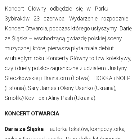
Koncert Główny odbędzie się w Parku
Sybiraków 23 czerwca. Wydarzenie rozpocznie
Koncert Otwarcia, podczas którego usłyszymy Darię
ze Śląska – wschodzącą gwiazdę polskiej sceny
muzycznej, której pierwsza płyta miała debiut
w ubiegłym roku. Koncerty Główny to tzw. kolektywy,
czyli duety polsko-zagraniczne z udziałem: Justyny
Steczkowskiej i Brainstorm (Łotwa), BOKKA i NOËP
(Estonia), Sary James i Oleny Usenko (Ukraina),
Smolik//Kev Fox i Aliny Pash (Ukraina).
KONCERT OTWARCIA
Daria ze Śląska
– autorka tekstów, kompozytorka,
wokalistka i producentka. Przez kilka lat śpiewała