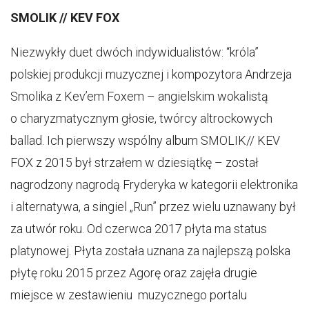
SMOLIK // KEV FOX
Niezwykły duet dwóch indywidualistów: “króla”
polskiej produkcji muzycznej i kompozytora Andrzeja
Smolika z Kev’em Foxem –​ angielskim wokalistą
o charyzmatycznym głosie, twórcy altrockowych
ballad. Ich pierwszy wspólny album SMOLIK// KEV
FOX z 2015 był strzałem w dziesiątkę – został
nagrodzony nagrodą Fryderyka w kategorii elektronika
i alternatywa, a singiel „Run” przez wielu uznawany był
za utwór roku. Od czerwca 2017 płyta ma status
platynowej. Płyta została uznana za najlepszą polska
płytę roku 2015 przez Agorę oraz zajęła drugie
miejsce w zestawieniu muzycznego portalu