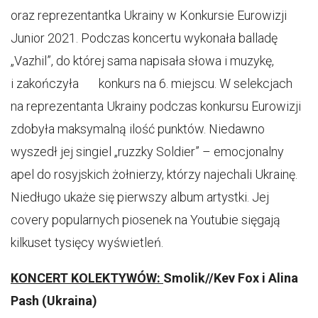
oraz reprezentantka Ukrainy w Konkursie Eurowizji
Junior 2021. Podczas koncertu wykonała balladę
„Vazhil”, do której sama napisała słowa i muzykę,
i zakończyła konkurs na 6. miejscu. W selekcjach
na reprezentanta Ukrainy podczas konkursu Eurowizji
zdobyła maksymalną ilość punktów. Niedawno
wyszedł jej singiel „ruzzky Soldier” – emocjonalny
apel do rosyjskich żołnierzy, którzy najechali Ukrainę.
Niedługo ukaże się pierwszy album artystki. Jej
covery popularnych piosenek na Youtubie sięgają
kilkuset tysięcy wyświetleń.
KONCERT KOLEKTYWÓW:
Smolik//Kev Fox i Alina
Pash (Ukraina)