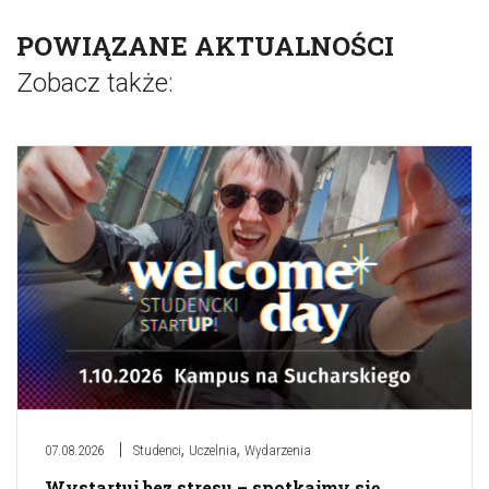
POWIĄZANE AKTUALNOŚCI
Zobacz także:
,
,
07.08.2026
Studenci
Uczelnia
Wydarzenia
Wystartuj bez stresu – spotkajmy się