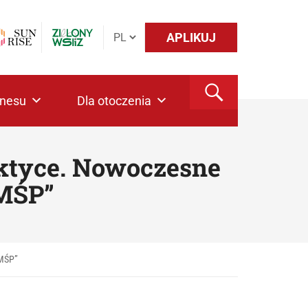
APLIKUJ
znesu
Dla otoczenia
aktyce. Nowoczesne
MŚP”
 MŚP”