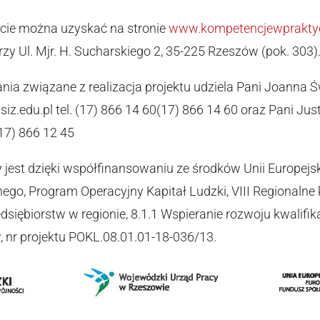
kcie można uzyskać na stronie
www.kompetencjewpraktyc
zy Ul. Mjr. H. Sucharskiego 2, 35-225 Rzeszów (pok. 303)
nia związane z realizacja projektu udziela Pani Joanna 
z.edu.pl tel.
(17) 866 14 60
(17) 866 14 60
oraz Pani Just
17) 866 12 45
y jest dzięki współfinansowaniu ze środków Unii Europejs
go, Program Operacyjny Kapitał Ludzki, VIII Regionalne 
dsiębiorstw w regionie, 8.1.1 Wspieranie rozwoju kwalif
w, nr projektu POKL.08.01.01-18-036/13.