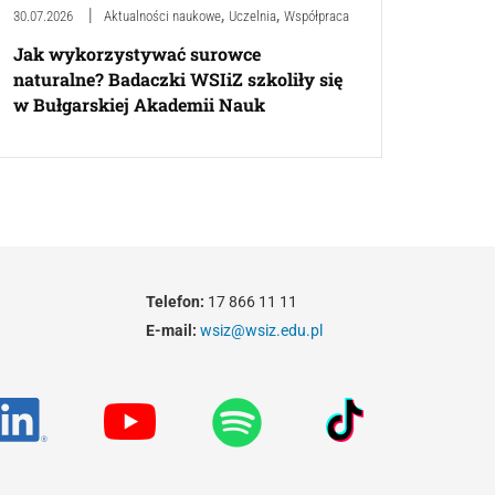
,
,
30.07.2026
Aktualności naukowe
Uczelnia
Współpraca
Jak wykorzystywać surowce
naturalne? Badaczki WSIiZ szkoliły się
w Bułgarskiej Akademii Nauk
Telefon:
17 866 11 11
E-mail:
wsiz@wsiz.edu.pl