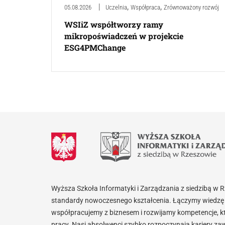
,
,
05.08.2026
Uczelnia
Współpraca
Zrównoważony rozwój
WSIiZ współtworzy ramy
mikropoświadczeń w projekcie
ESG4PMChange
Wyższa Szkoła Informatyki i Zarządzania z siedzibą w 
standardy nowoczesnego kształcenia. Łączymy wiedzę 
współpracujemy z biznesem i rozwijamy kompetencje, k
pracy. Nasi absolwenci szybko rozpoczynają kariery za