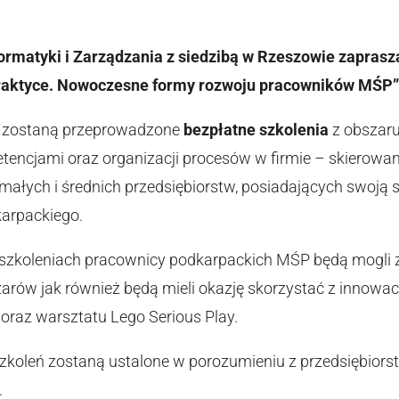
ormatyki i Zarządzania z siedzibą w Rzeszowie zaprasza
raktyce. Nowoczesne formy rozwoju pracowników MŚP”
u zostaną przeprowadzone
bezpłatne szkolenia
z obszaru
tencjami oraz organizacji procesów w firmie – skierow
ałych i średnich przedsiębiorstw, posiadających swoją si
arpackiego.
 szkoleniach pracownicy podkarpackich MŚP będą mogli z
zarów jak również będą mieli okazję skorzystać z innowa
 oraz warsztatu Lego Serious Play.
szkoleń zostaną ustalone w porozumieniu z przedsiębio
.