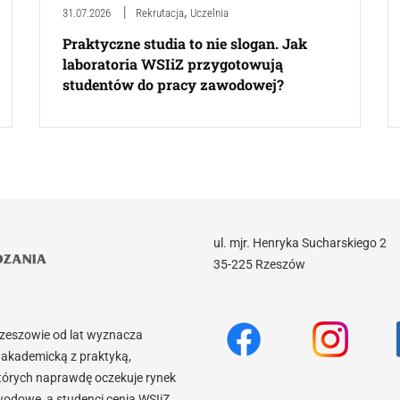
,
31.07.2026
Rekrutacja
Uczelnia
Praktyczne studia to nie slogan. Jak
laboratoria WSIiZ przygotowują
studentów do pracy zawodowej?
ul. mjr. Henryka Sucharskiego 2
35-225 Rzeszów
Rzeszowie od lat wyznacza
akademicką z praktyką,
tórych naprawdę oczekuje rynek
wodowe, a studenci cenią WSIiZ