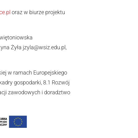
e.pl
oraz w biurze projektu
.
Świętoniowska
yna Żyła jzyla@wsiz.edu.pl,
kiej w ramach Europejskiego
kadry gospodarki, 8.1 Rozwój
ikacji zawodowych i doradztwo