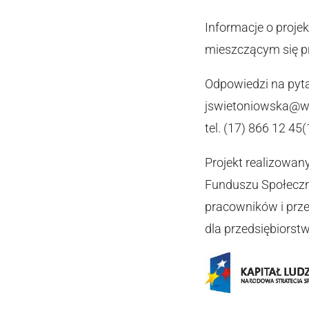
Informacje o proje
mieszczącym się pr
Odpowiedzi na pyta
jswietoniowska@wsi
tel.
(17) 866 12 45
(
Projekt realizowan
Funduszu Społeczne
pracowników i prze
dla przedsiębiorst