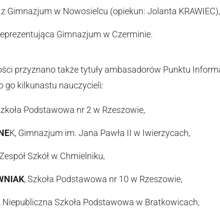
z Gimnazjum w Nowosielcu (opiekun: Jolanta KRAWIEC),
eprezentująca Gimnazjum w Czerminie.
ości przyznano także tytuły ambasadorów Punktu Informac
 go kilkunastu nauczycieli:
Szkoła Podstawowa nr 2 w Rzeszowie,
NE
K, Gimnazjum im. Jana Pawła II w Iwierzycach,
 Zespół Szkół w Chmielniku,
WNIAK
, Szkoła Podstawowa nr 10 w Rzeszowie,
, Niepubliczna Szkoła Podstawowa w Bratkowicach,