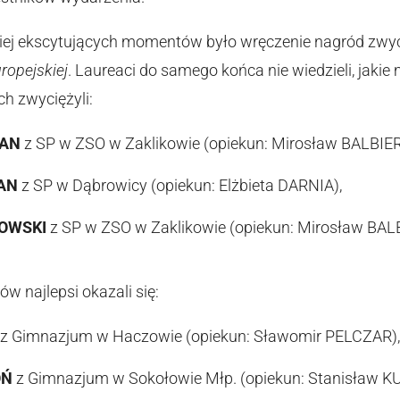
iej ekscytujących momentów było wręczenie nagród zw
uropejskiej
. Laureaci do samego końca nie wiedzieli, jakie
h zwyciężyli:
WAN
z SP w ZSO w Zaklikowie (opiekun: Mirosław BALBIER
AN
z SP w Dąbrowicy (opiekun: Elżbieta DARNIA),
OWSKI
z SP w ZSO w Zaklikowie (opiekun: Mirosław BALB
w najlepsi okazali się:
z Gimnazjum w Haczowie (opiekun: Sławomir PELCZAR),
OŃ
z Gimnazjum w Sokołowie Młp. (opiekun: Stanisław KU