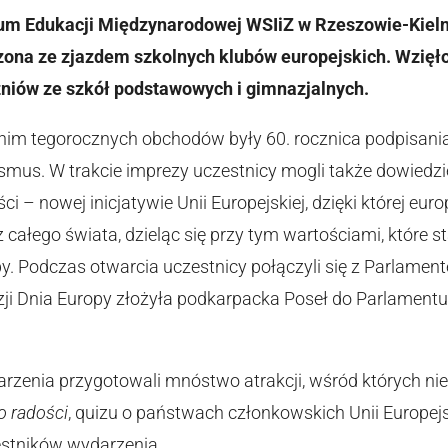
rum Edukacji Międzynarodowej WSIiZ w Rzeszowie-Kielna
zona ze zjazdem szkolnych klubów europejskich. Wzięł
niów ze szkół podstawowych i gimnazjalnych.
m tegorocznych obchodów były 60. rocznica podpisania
smus. W trakcie imprezy uczestnicy mogli także dowiedzie
ci – nowej inicjatywie Unii Europejskiej, dzięki której eu
całego świata, dzieląc się przy tym wartościami, które s
y. Podczas otwarcia uczestnicy połączyli się z Parlamen
ji Dnia Europy złożyła podkarpacka Poseł do Parlamentu 
rzenia przygotowali mnóstwo atrakcji, wśród których n
o radości
, quizu o państwach członkowskich Unii Europej
estników wydarzenia.