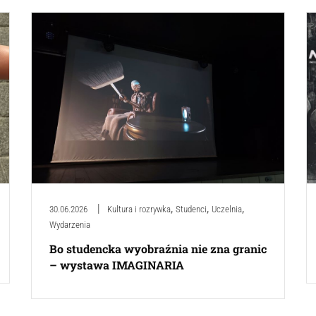
,
,
,
30.06.2026
Kultura i rozrywka
Studenci
Uczelnia
Wydarzenia
Bo studencka wyobraźnia nie zna granic
– wystawa IMAGINARIA