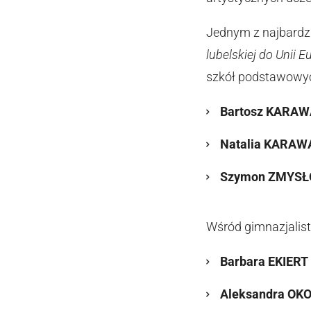
Jednym z najbardz
lubelskiej do Unii E
szkół podstawowyc
Bartosz KARA
Natalia KARAW
Szymon ZMYSŁ
Wśród gimnazjalistó
Barbara EKIERT
Aleksandra OK