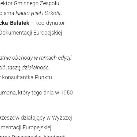
yrektor Gminnego Zespołu
sopisma
Nauczyciel i Szkoła
,
cka-Bułatek
– koordynator
Dokumentacji Europejskiej
atnie obchody w ramach edycji
ić naszą działalność,
 konsultantka Punktu.
umana, który tego dnia w 1950
-Rzeszów działający w Wyższej
mentacji Europejskiej