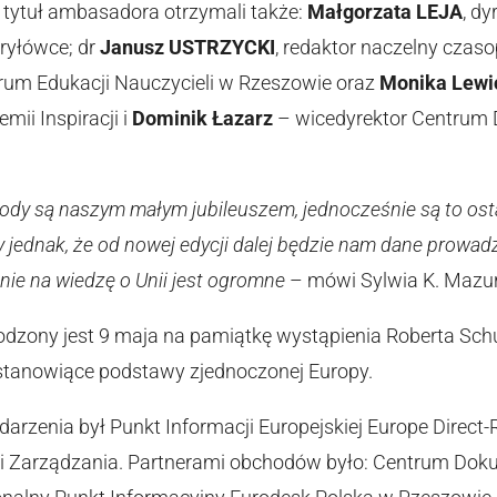
, tytuł ambasadora otrzymali także:
Małgorzata LEJA
, d
ryłówce; dr
Janusz USTRZYCKI
, redaktor naczelny cza
rum Edukacji Nauczycieli w Rzeszowie oraz
Monika Lewi
ii Inspiracji i
Dominik Łazarz
– wicedyrektor Centrum 
dy są naszym małym jubileuszem, jednocześnie są to ost
jednak, że od nowej edycji dalej będzie nam dane prowadz
ie na wiedzę o Unii jest ogromne
– mówi Sylwia K. Mazur
dzony jest 9 maja na pamiątkę wystąpienia Roberta Sch
e stanowiące podstawy zjednoczonej Europy.
arzenia był Punkt Informacji Europejskiej Europe Direct
 i Zarządzania. Partnerami obchodów było: Centrum Doku