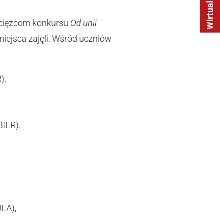
ycięzcom konkursu
Od unii
 miejsca zajęli. Wśród uczniów
),
IER).
LA),