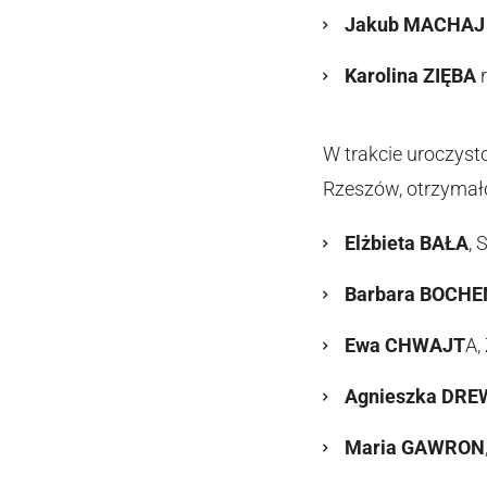
Jakub MACHAJ
Karolina ZIĘBA
r
W trakcie uroczyst
Rzeszów, otrzymało
Elżbieta BAŁA
, 
Barbara BOCHE
Ewa CHWAJT
A,
Agnieszka DRE
Maria GAWRON