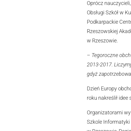
Oprócz nauczycieli
Obsługi Szkół w Ku
Podkarpackie Cent
Rzeszowskiej Akadem
w Rzeszowie.
–
Tegoroczne obcho
2013-2017. Liczymy 
gdyż zapotrzebowan
Dzień Europy obcho
roku nakreślił ide
Organizatorami wyd
Szkole Informatyki