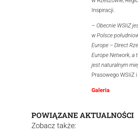
w Rzeszowie, Regi
Inspiracji.
–
Obecnie WSIiZ je
w Polsce południow
Europe – Direct Rz
Europe Network, a t
jest naturalnym mi
Prasowego WSIiZ i
Galeria
POWIĄZANE AKTUALNOŚCI
Zobacz także: