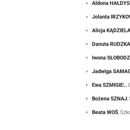
Aldona HAŁDYS
Jolanta IRZYK
Alicja KĄDZIEL
Danuta RUDZK
Iwona SŁOBODZ
Jadwiga SAMA
Ewa SZMIGIE
L,
Bożena SZNAJ
,
Beata WOŚ
, Sz