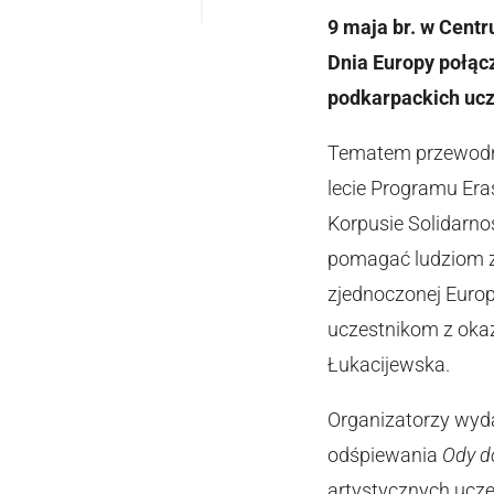
9 maja br. w Cent
Dnia Europy połąc
podkarpackich ucz
Tematem przewodni
lecie Programu Era
Korpusie Solidarnoś
pomagać ludziom z 
zjednoczonej Europ
uczestnikom z okaz
Łukacijewska.
Organizatorzy wyda
odśpiewania
Ody d
artystycznych ucz