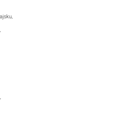
ajsku,
,
,