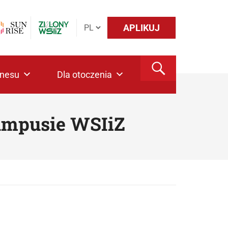
APLIKUJ
znesu
Dla otoczenia
ampusie WSIiZ