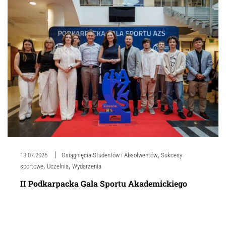
,
13.07.2026
Osiągnięcia Studentów i Absolwentów
Sukcesy
,
,
sportowe
Uczelnia
Wydarzenia
II Podkarpacka Gala Sportu Akademickiego