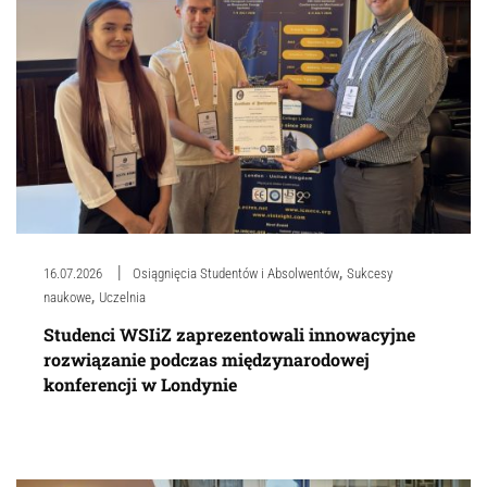
,
16.07.2026
Osiągnięcia Studentów i Absolwentów
Sukcesy
,
naukowe
Uczelnia
Studenci WSIiZ zaprezentowali innowacyjne
rozwiązanie podczas międzynarodowej
konferencji w Londynie