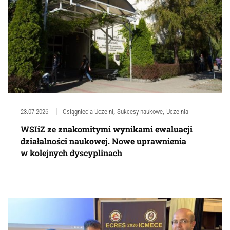
,
,
23.07.2026
Osiągniecia Uczelni
Sukcesy naukowe
Uczelnia
WSIiZ ze znakomitymi wynikami ewaluacji
działalności naukowej. Nowe uprawnienia
w kolejnych dyscyplinach