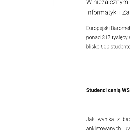
W niezależnym b
Informatyki i Z
Europejski Baromet
ponad 317 tysięcy 
blisko 600 studentó
Studenci cenią WS
Jak wynika z bad
ankietowanych uw