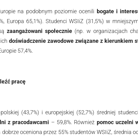
Europie na podobnym poziomie ocenili
bogate i intere
8%, Europa 65,1%). Studenci WSIiZ (31,5%) w mniejszym
 są
zaangażowani społecznie
(np. w organizacjach cha
 ich
doświadczenie zawodowe związane z kierunkiem s
Europie 57,4%.
leźć pracę
olskiej (43,7%) i europejskiej (52,7%) średniej studenc
lni z pracodawcami
– 59,8%. Również
pomoc uczelni w
a dobrze oceniona przez 55% studentów WSIiZ, średnia oc