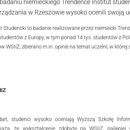
adaniu niemieckiego Trendence Institut stude
arządzania w Rzeszowie wysoko ocenili swoją uc
r Studencki to badanie realizowane przez niemiecki Trend
studentów z Europy, w tym ponad 14 tys. studentów z Pol
w WSIiZ, zbierano m.in. opinie na temat uczelni, w której 
IiZ
ań, studenci wysoko oceniają Wyższą Szkołę Inform
aża, że wykształcenie zdobyte na WSIiZ, najlepi