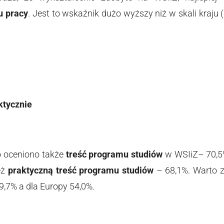
u pracy
. Jest to wskaźnik dużo wyższy niż w skali kraju (
ktycznie
 oceniono także
treść programu studiów
w WSIiZ– 70,5%
eż
praktyczną treść programu studiów
– 68,1%. Warto z
9,7% a dla Europy 54,0%.