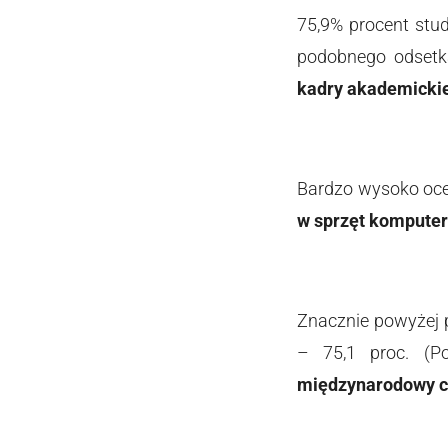
75,9% procent stu
podobnego odsetk
kadry akademicki
Bardzo wysoko oc
w sprzęt kompute
Znacznie powyżej p
– 75,1 proc. (Po
międzynarodowy ch