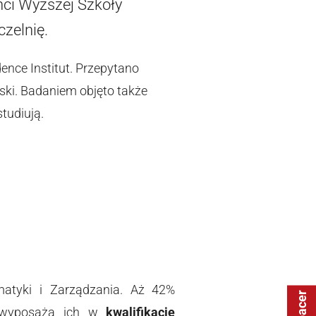
nci Wyższej Szkoły
zelnię.
ence Institut. Przepytano
ski. Badaniem objęto także
studiują.
atyki i Zarządzania. Aż 42%
ej wyposaża ich w
kwalifikacje