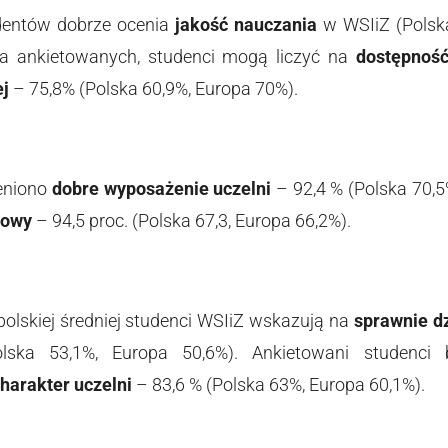
dentów dobrze ocenia
jakość nauczania
w WSIiZ (Polsk
a ankietowanych, studenci mogą liczyć na
dostępnoś
ej
– 75,8% (Polska 60,9%, Europa 70%).
eniono
dobre wyposażenie uczelni
– 92,4 % (Polska 70,5
rowy
– 94,5 proc. (Polska 67,3, Europa 66,2%).
olskiej średniej studenci WSIiZ wskazują na
sprawnie dz
lska 53,1%, Europa 50,6%). Ankietowani studenci 
arakter uczelni
– 83,6 % (Polska 63%, Europa 60,1%).