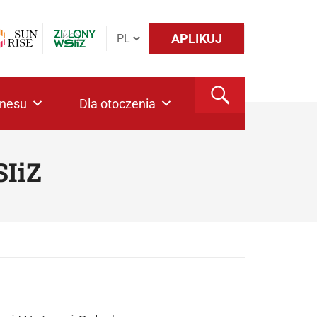
APLIKUJ
znesu
Dla otoczenia
SIiZ