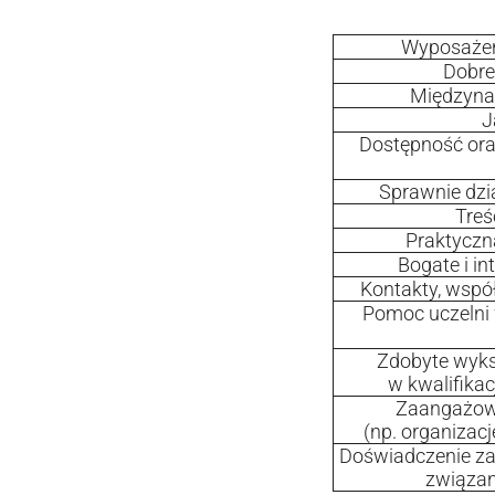
Wyposażen
Dobre
Międzynar
J
Dostępność ora
Sprawnie dzia
Treś
Praktyczn
Bogate i in
Kontakty, wspó
Pomoc uczelni 
Zdobyte wyks
w kwalifikac
Zaangażow
(np. organizac
Doświadczenie za
związan