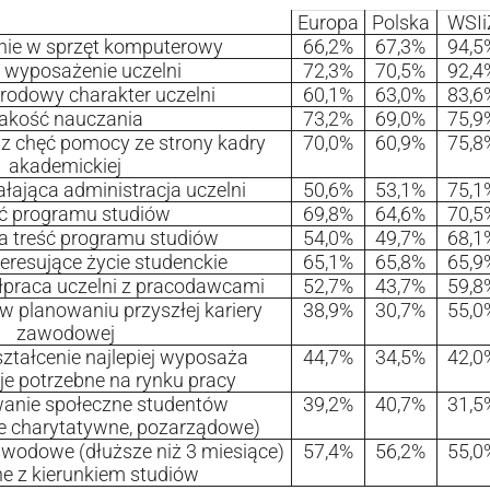
Europa
Polska
WSIi
ie w sprzęt komputerowy
66,2%
67,3%
94,5
 wyposażenie uczelni
72,3%
70,5%
92,4
odowy charakter uczelni
60,1%
63,0%
83,6
akość nauczania
73,2%
69,0%
75,9
z chęć pomocy ze strony kadry
70,0%
60,9%
75,8
akademickiej
łająca administracja uczelni
50,6%
53,1%
75,1
ć programu studiów
69,8%
64,6%
70,5
a treść programu studiów
54,0%
49,7%
68,1
teresujące życie studenckie
65,1%
65,8%
65,9
łpraca uczelni z pracodawcami
52,7%
43,7%
59,8
w planowaniu przyszłej kariery
38,9%
30,7%
55,0
zawodowej
ztałcenie najlepiej wyposaża
44,7%
34,5%
42,0
je potrzebne na rynku pracy
anie społeczne studentów
39,2%
40,7%
31,5
je charytatywne, pozarządowe)
wodowe (dłuższe niż 3 miesiące)
57,4%
56,2%
55,0
e z kierunkiem studiów