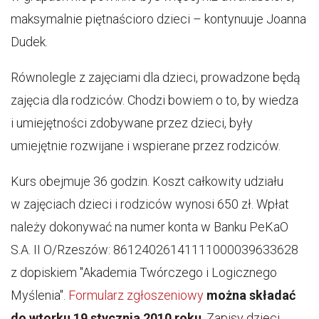
maksymalnie piętnaścioro dzieci – kontynuuje Joanna
Dudek.
Równolegle z zajęciami dla dzieci, prowadzone będą
zajęcia dla rodziców. Chodzi bowiem o to, by wiedza
i umiejętności zdobywane przez dzieci, były
umiejętnie rozwijane i wspierane przez rodziców.
Kurs obejmuje 36 godzin. Koszt całkowity udziału
w zajęciach dzieci i rodziców wynosi 650 zł. Wpłat
należy dokonywać na numer konta w Banku PeKaO
S.A. II O/Rzeszów: 86124026141111000039633628
z dopiskiem "Akademia Twórczego i Logicznego
Myślenia".
Formularz zgłoszeniowy
można składać
do wtorku 19 stycznia
2010 roku
. Zapisy dzieci