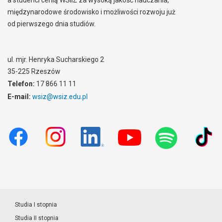
a studenci cenią WSIiZ za wysoką jakość nauczania,
międzynarodowe środowisko i możliwości rozwoju już
od pierwszego dnia studiów.
ul. mjr. Henryka Sucharskiego 2
35-225 Rzeszów
Telefon:
17 866 11 11
E-mail:
wsiz@wsiz.edu.pl
Studia I stopnia
Studia II stopnia