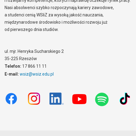
i rozwijamy kompetencje, których naprawdę oczekuje rynek pracy.
Nasi absolwenci szybko rozpoczynają kariery zawodowe,
a studenci cenią WSIiZ za wysoką jakość nauczania,
międzynarodowe środowisko i możliwości rozwoju już
od pierwszego dnia studiów.
ul. mjr. Henryka Sucharskiego 2
35-225 Rzeszów
Telefon:
17 866 11 11
E-mail:
wsiz@wsiz.edu.pl