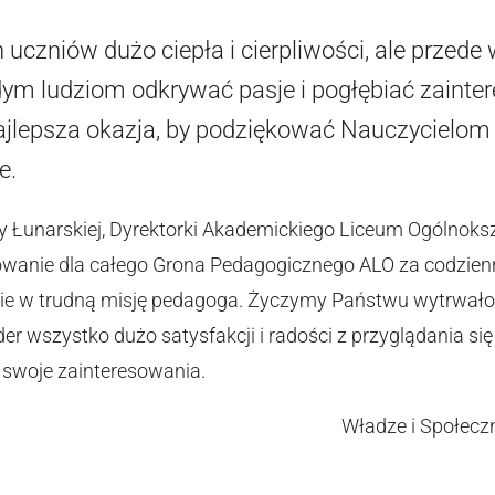
 uczniów dużo ciepła i cierpliwości, ale przed
ym ludziom odkrywać pasje i pogłębiać zainter
jlepsza okazja, by podziękować Nauczycielom 
e.
y Łunarskiej, Dyrektorki Akademickiego Liceum Ogólnoks
wanie dla całego Grona Pedagogicznego ALO za codzienn
e w trudną misję pedagoga. Życzymy Państwu wytrwałości
er wszystko dużo satysfakcji i radości z przyglądania się 
ją swoje zainteresowania.
i Społeczność Akademi