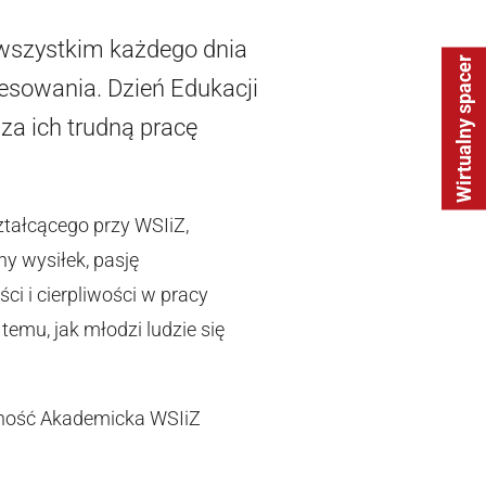
e wszystkim każdego dnia
Wirtualny spacer
esowania. Dzień Edukacji
za ich trudną pracę
ztałcącego przy WSIiZ,
y wysiłek, pasję
 i cierpliwości w pracy
temu, jak młodzi ludzie się
cka WSIiZ