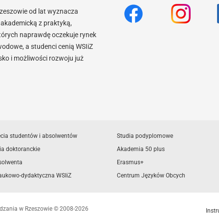
Rzeszowie od lat wyznacza
akademicką z praktyką,
tórych naprawdę oczekuje rynek
wodowe, a studenci cenią WSIiZ
o i możliwości rozwoju już
ęcia studentów i absolwentów
Studia podyplomowe
ia doktoranckie
Akademia 50 plus
solwenta
Erasmus+
aukowo-dydaktyczna WSIiZ
Centrum Języków Obcych
ządzania w Rzeszowie © 2008-2026
Instr