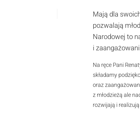
Mają dla swoich
pozwalają młod
Narodowej to na
i zaangażowani
Na ręce Pani Renat
składamy podzięko
oraz zaangażowani
z młodzieżą ale nad
rozwijają i realizu
Władze 