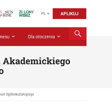
APLIKUJ
znesu
Dla otoczenia
li Akademickiego
o
iceum Ogólnokształcącego