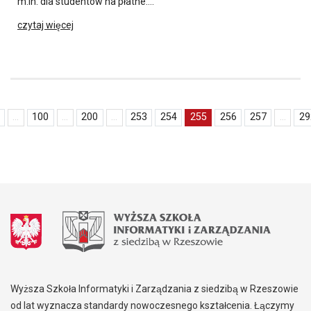
m.in. dla studentów na płatne….
czytaj więcej
...
100
...
200
...
253
254
255
256
257
...
29
Wyższa Szkoła Informatyki i Zarządzania z siedzibą w Rzeszowie
od lat wyznacza standardy nowoczesnego kształcenia. Łączymy