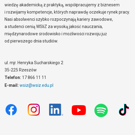
wiedzę akademicką z praktyką, współpracujemy z biznesem
i rozwijamy kompetencje, których naprawdę oczekuje rynek pracy.
Nasi absolwenci szybko rozpoczynają kariery zawodowe,
a studenci cenią WSIiZ za wysoką jakość nauczania,
międzynarodowe środowisko i możliwości rozwoju już
od pierwszego dnia studiów.
ul. mjr. Henryka Sucharskiego 2
35-225 Rzeszów
Telefon:
17 866 11 11
E-mail:
wsiz@wsiz.edu.pl