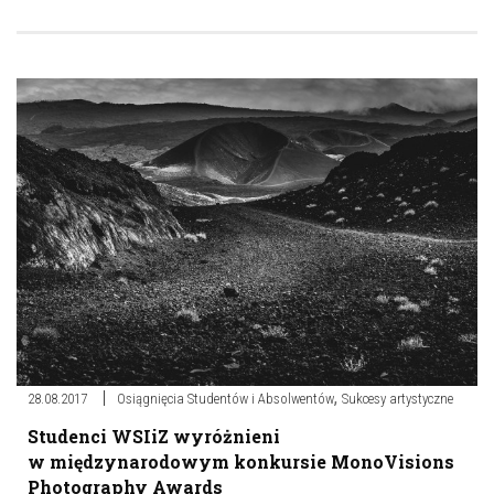
,
28.08.2017
Osiągnięcia Studentów i Absolwentów
Sukcesy artystyczne
Studenci WSIiZ wyróżnieni
w międzynarodowym konkursie MonoVisions
Photography Awards