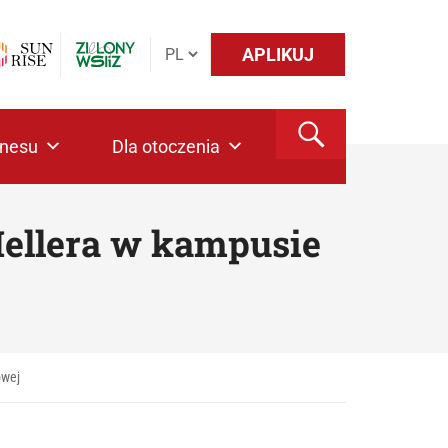
APLIKUJ
znesu
Dla otoczenia
Hellera w kampusie
owej