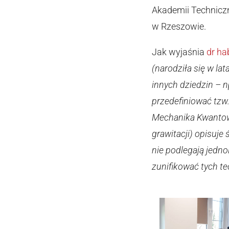
Akademii Techniczn
w Rzeszowie.
Jak wyjaśnia
dr ha
(narodziła się w la
innych dziedzin – np
przedefiniować tzw.
Mechanika Kwantowa
grawitacji) opisuje
nie podlegają jedno
zunifikować tych teo