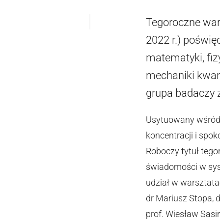
Tegoroczne war
2022 r.) poświę
matematyki, fiz
mechaniki kwant
grupa badaczy z
Usytuowany wśród
koncentracji i spok
Roboczy tytuł tego
świadomości w syst
udział w warsztatac
dr Mariusz Stopa, 
prof. Wiesław Sasin