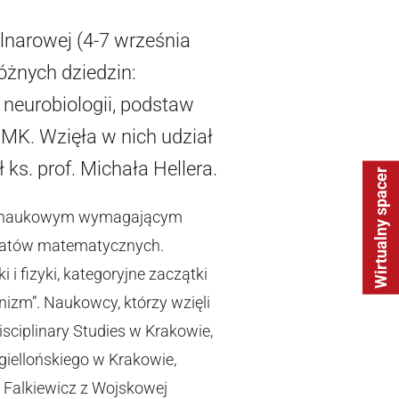
narowej (4-7 września
óżnych dziedzin:
 neurobiologii, podstaw
w MK. Wzięła w nich udział
s. prof. Michała Hellera.
Wirtualny spacer
om naukowym wymagającym
rsztatów matematycznych.
i fizyki, kategoryjne zaczątki
izm”. Naukowcy, którzy wzięli
disciplinary Studies w Krakowie,
giellońskiego w Krakowie,
a Falkiewicz z Wojskowej