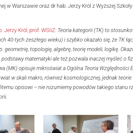
ej w Warszawie oraz dr hab. Jerzy Król z Wyższej Szkoły
b. Jerzy Król, prof. WSIiZ
:
Teoria kategorii (TK) to stosun
tach 40-tych zeszłego wieku) i szybko okazało się, że TK ł
. geometrię, topologię, algebrę, teorię modeli, logikę. Oka
 podstawy matematyki ale też pozwala inaczej myśleć o fizy
 (MK) opisuje mikroświat a Ogólna Teoria Względności E
 świat w skali makro, również kosmologicznej, jednak teori
litemu opisowi – nie rozumiemy powodów takiego stanu rzec
rii.