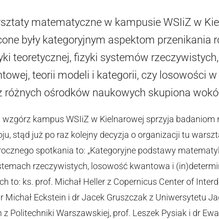
sztaty matematyczne w kampusie WSIiZ w Kiel
cone były kategoryjnym aspektom przenikania r
yki teoretycznej, fizyki systemów rzeczywistych,
owej, teorii modeli i kategorii, czy losowości 
 różnych ośrodków naukowych skupiona wokół k
 wzgórz kampus WSIiZ w Kielnarowej sprzyja badani
oju, stąd już po raz kolejny decyzja o organizacji tu wa
rocznego spotkania to: „Kategoryjne podstawy matematyki 
emach rzeczywistych, losowość kwantowa i (in)determin
h to: ks. prof. Michał Heller z Copernicus Center of Inter
dr Michał Eckstein i dr Jacek Gruszczak z Uniwersytetu Ja
 z Politechniki Warszawskiej, prof. Leszek Pysiak i dr Ew