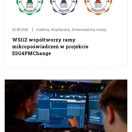
,
,
05.08.2026
Uczelnia
Współpraca
Zrównoważony rozwój
WSIiZ współtworzy ramy
mikropoświadczeń w projekcie
ESG4PMChange