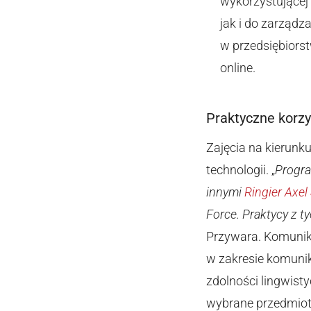
wykorzystującej
jak i do zarządz
w przedsiębiors
online.
Praktyczne korzy
Zajęcia na kierunk
technologii. „
Progra
innymi
Ringier Axel
Force. Praktycy z t
Przywara. Komunika
w zakresie komunik
zdolności lingwist
wybrane przedmiot