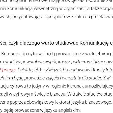
 technologie internetowe, mające swoje zastosowanie za
ania komunikacją wewnętrzną w organizacji, a także organ
twach; przygotowująca specjalistów z zakresu projekto
ści, czyli dlaczego warto studiować Komunikację 
u Komunikacja cyfrowa będą prowadzone z wieloletnimi p
m studiów powstał we współpracy z partnerami biznesowy
 Springer
, Deloitte, IAB – Związek Pracodawców Branży Inte
ych firm będą prowadzić zajęcia i warsztaty dla studentów
”
cja cyfrowa to jedyny w regionie kierunek umożliwiający
acji w cyfrowym świecie biznesu. W trakcie studiów stud
yczne poprzez obowiązkowy lektorat języka biznesowego, 
y będą prowadzone w języku angielskim.