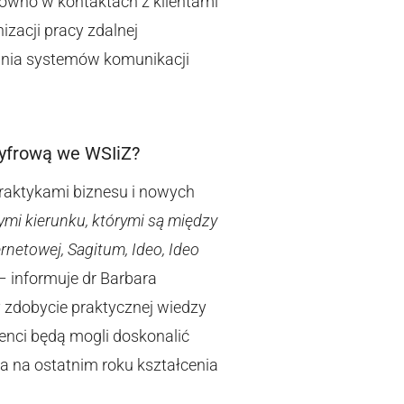
równo w kontaktach z klientami
izacji pracy zdalnej
wania systemów komunikacji
cyfrową we WSIiZ?
raktykami biznesu i nowych
mi kierunku, którymi są między
rnetowej, Sagitum, Ideo, Ideo
 – informuje dr Barbara
 zdobycie praktycznej wiedzy
enci będą mogli doskonalić
a na ostatnim roku kształcenia