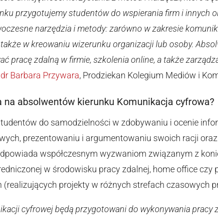
ku przygotujemy studentów do wspierania firm i innych org
czesne narzędzia i metody: zarówno w zakresie komunika
 także w kreowaniu wizerunku organizacji lub osoby. Abso
wać pracę zdalną w firmie, szkolenia online, a także zarząd
i
dr Barbara Przywara
, Prodziekan Kolegium Mediów i Kom
a na absolwentów kierunku Komunikacja cyfrowa?
studentów do samodzielności w zdobywaniu i ocenie info
ych, prezentowaniu i argumentowaniu swoich racji oraz
 odpowiada współczesnym wyzwaniom związanym z koni
edniczonej w środowisku pracy zdalnej, home office czy 
realizujących projekty w różnych strefach czasowych pr
kacji cyfrowej będą przygotowani do wykonywania pracy