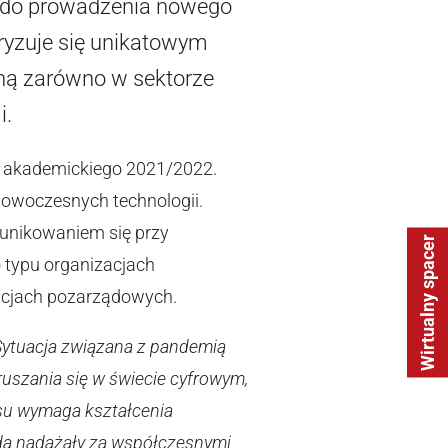
a do prowadzenia nowego
ryzuje się unikatowym
tną zarówno w sektorze
i.
u akademickiego 2021/2022.
nowoczesnych technologii.
unikowaniem się przy
Wirtualny spacer
typu organizacjach
acjach pozarządowych.
Sytuacja związana z pandemią
uszania się w świecie cyfrowym,
esu wymaga kształcenia
będą nadążały za współczesnymi