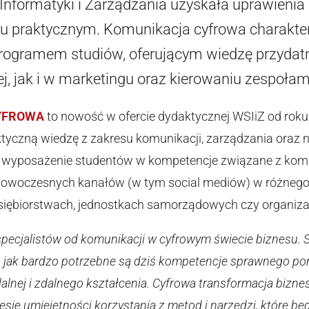
Informatyki i Zarządzania uzyskała uprawieni
ilu praktycznym. Komunikacja cyfrowa charakte
 programem studiów, oferującym wiedzę przyda
j, jak i w marketingu oraz kierowaniu zespołam
YFROWA
to nowość w ofercie dydaktycznej WSIiZ od rok
ktyczną wiedzę z zakresu komunikacji, zarządzania oraz 
t wyposażenie studentów w kompetencje związane z kom
owoczesnych kanałów (w tym social mediów) w różnego 
dsiębiorstwach, jednostkach samorządowych czy organiz
specjalistów od komunikacji w cyfrowym świecie biznesu. 
 jak bardzo potrzebne są dziś kompetencje sprawnego por
dalnej i zdalnego kształcenia. Cyfrowa transformacja bizn
esie umiejętności korzystania z metod i narzędzi, które 