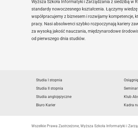
Wyższa Szkoła Informatyki i Zarządzania z siedzibą w 
standardy nowoczesnego kształcenia. Łączymy wiedzę 
współpracujemy z biznesem i rozwijamy kompetencje, k
pracy. Nasi absolwenci szybko rozpoczynają kariery za
za wysoką jakość nauczania, międzynarodowe środowisk
od pierwszego dnia studiów.
Studia I stopnia
Osiągni
Studia II stopnia
Seminar
Studia anglojęzyczne
Klub Ab
Biuro Karier
Kadra n
Wszelkie Prawa Zastrzeżone, Wyższa Szkoła Informatyki i Zar