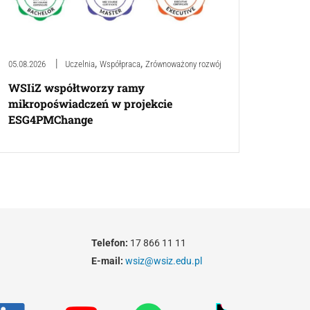
,
,
05.08.2026
Uczelnia
Współpraca
Zrównoważony rozwój
WSIiZ współtworzy ramy
mikropoświadczeń w projekcie
ESG4PMChange
Telefon:
17 866 11 11
E-mail:
wsiz@wsiz.edu.pl