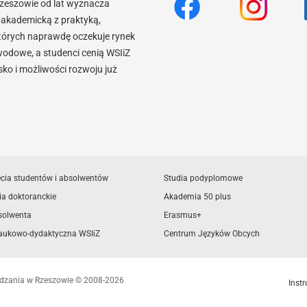
Rzeszowie od lat wyznacza
akademicką z praktyką,
tórych naprawdę oczekuje rynek
wodowe, a studenci cenią WSIiZ
o i możliwości rozwoju już
ęcia studentów i absolwentów
Studia podyplomowe
ia doktoranckie
Akademia 50 plus
solwenta
Erasmus+
aukowo-dydaktyczna WSIiZ
Centrum Języków Obcych
ządzania w Rzeszowie © 2008-2026
Instr