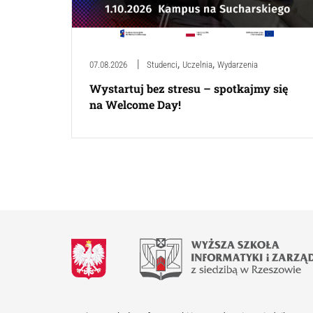
,
,
07.08.2026
Studenci
Uczelnia
Wydarzenia
Wystartuj bez stresu – spotkajmy się
na Welcome Day!