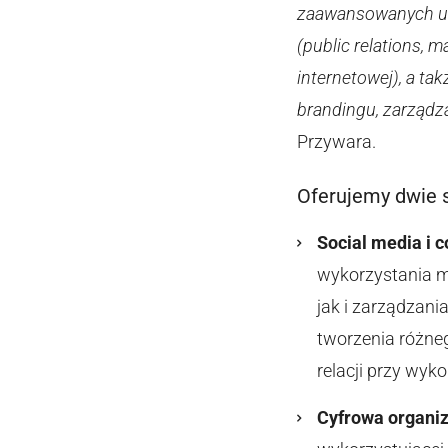
zaawansowanych umi
(public relations, 
internetowej), a ta
brandingu, zarządza
Przywara.
Oferujemy dwie s
Social media i 
wykorzystania m
jak i zarządzani
tworzenia różneg
relacji przy wy
Cyfrowa organi