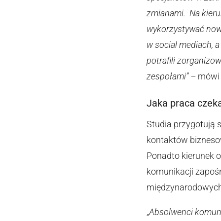
zmianami. Na kierun
wykorzystywać nowo
w social mediach, a
potrafili zorganizo
zespołami” –
mów
Jaka praca czek
Studia przygotują 
kontaktów biznesow
Ponadto kierunek
komunikacji zapośr
międzynarodowych (
„
Absolwenci komuni