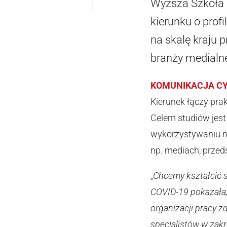
Wyższa Szkoła 
kierunku o prof
na skalę kraju
branży medialne
KOMUNIKACJA C
Kierunek łączy pra
Celem studiów jes
wykorzystywaniu n
np. mediach, prze
„
Chcemy kształcić 
COVID-19 pokazała,
organizacji pracy z
specjalistów w zakr