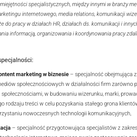
ejętności specjalistycznych, między innymi w branży med
marketingu internetowego, media relations, komunikacji wiz
kże do pracy w działach HR, działach ds. komunikacji i inny
nia informacją, organizowania i koordynowania pracy zdal
pecjalności:
content marketing w biznesie
– specjalność obejmująca z
ediów społecznościowych w działalności firm zarówno
a społecznościami, w budowaniu wizerunku, marki, prowad
o rodzaju treści w celu pozyskania stałego grona klient
korzystaniu nowoczesnych technologii komunikacyjnych,
zacja
– specjalność przygotowująca specjalistów z zakre