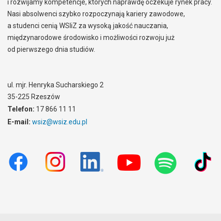
i rozwijamy kompetencje, których naprawdę oczekuje rynek pracy.
Nasi absolwenci szybko rozpoczynają kariery zawodowe,
a studenci cenią WSIiZ za wysoką jakość nauczania,
międzynarodowe środowisko i możliwości rozwoju już
od pierwszego dnia studiów.
ul. mjr. Henryka Sucharskiego 2
35-225 Rzeszów
Telefon:
17 866 11 11
E-mail:
wsiz@wsiz.edu.pl