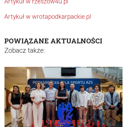
Artykuł w rzeszow4u.pl
Artykuł w wrotapodkarpackie.pl
POWIĄZANE AKTUALNOŚCI
Zobacz także: