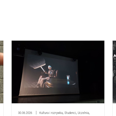
,
,
,
30.06.2026
Kultura i rozrywka
Studenci
Uczelnia