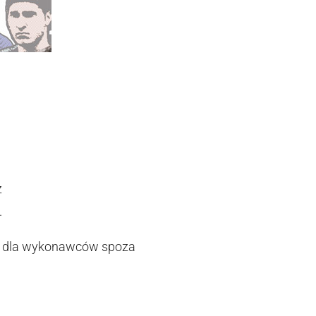
z
.
lu dla wykonawców spoza