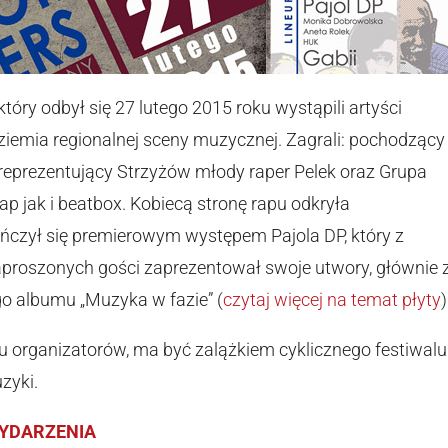
tóry odbył się 27 lutego 2015 roku wystąpili artyści
iemia regionalnej sceny muzycznej. Zagrali: pochodzący
eprezentujący Strzyżów młody raper Pelek oraz Grupa
 jak i beatbox. Kobiecą stronę rapu odkryła
ończył się premierowym występem Pajola DP, który z
proszonych gości zaprezentował swoje utwory, głównie 
 albumu „Muzyka w fazie” (
czytaj więcej na temat płyty
)
iu organizatorów, ma być zalążkiem cyklicznego festiwa
zyki.
WYDARZENIA