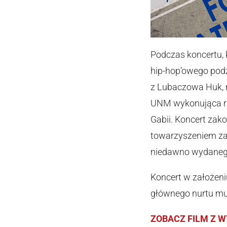
Podczas koncertu, k
hip-hop’owego podz
z Lubaczowa Huk, r
UNM wykonująca rap
Gabii. Koncert zak
towarzyszeniem za
niedawno wydanego
Koncert w założen
głównego nurtu mu
ZOBACZ FILM Z 