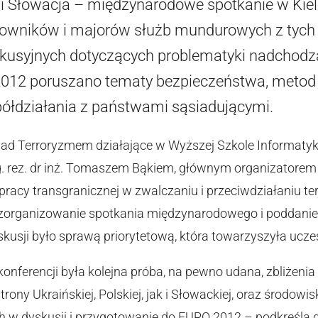
 i Słowacja – międzynarodowe spotkanie w Kie
kowników i majorów służb mundurowych z tych 
kusyjnych dotyczących problematyki nadchodz
 2012 poruszano tematy bezpieczeństwa, metod
ółdziałania z państwami sąsiadującymi.
ad Terroryzmem działające w Wyższej Szkole Informatyk
yg. rez. dr inż. Tomaszem Bąkiem, głównym organizatorem 
racy transgranicznej w zwalczaniu i przeciwdziałaniu t
eż zorganizowanie spotkania międzynarodowego i poddan
skusji było sprawą priorytetową, która towarzyszyła ucze
nferencji była kolejna próba, na pewno udana, zbliżenia
rony Ukraińskiej, Polskiej, jak i Słowackiej, oraz środo
h w dyskusji i przygotowanie do EURO 2012 – podkreśla g