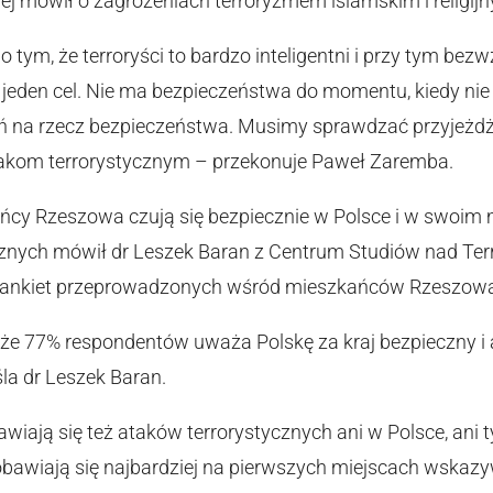
ej mówił o zagrożeniach terroryzmem islamskim i religi
 tym, że terroryści to bardzo inteligentni i przy tym bezwz
jeden cel. Nie ma bezpieczeństwa do momentu, kiedy nie
ań na rzecz bezpieczeństwa. Musimy sprawdzać przyjeżd
atakom terrorystycznym – przekonuje Paweł Zaremba.
ńcy Rzeszowa czują się bezpiecznie w Polsce i w swoim m
cznych mówił dr Leszek Baran z Centrum Studiów nad T
i ankiet przeprowadzonych wśród mieszkańców Rzeszowa
 że 77% respondentów uważa Polskę za kraj bezpieczny i
a dr Leszek Baran.
awiają się też ataków terrorystycznych ani w Polsce, ani 
obawiają się najbardziej na pierwszych miejscach wskazyw