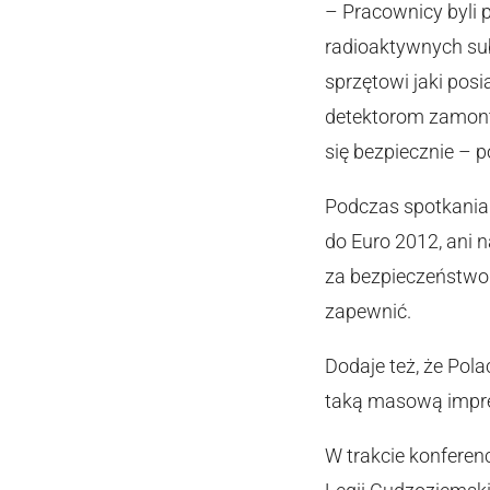
– Pracownicy byli p
radioaktywnych sub
sprzętowi jaki pos
detektorom zamonto
się bezpiecznie – p
Podczas spotkania 
do Euro 2012, ani 
za bezpieczeństwo 
zapewnić.
Dodaje też, że Pola
taką masową imprez
W trakcie konferen