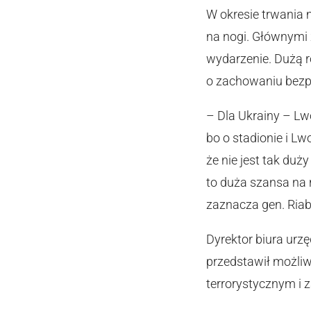
W okresie trwania 
na nogi. Głównymi 
wydarzenie. Dużą r
o zachowaniu bezp
– Dla Ukrainy – Lw
bo o stadionie i L
że nie jest tak du
to duża szansa na 
zaznacza gen. Ria
Dyrektor biura urz
przedstawił możliw
terrorystycznym i 