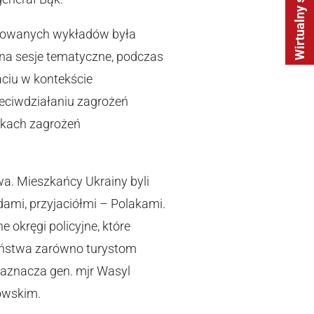
Wirtualny spacer
anowanych wykładów była
 na sesje tematyczne, podczas
ciu w kontekście
zeciwdziałaniu zagrożeń
nkach zagrożeń
owa. Mieszkańcy Ukrainy byli
dami, przyjaciółmi – Polakami.
 okręgi policyjne, które
zeństwa zarówno turystom
zaznacza gen. mjr Wasyl
owskim.