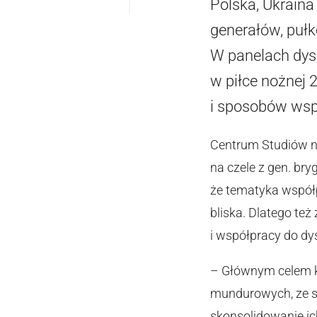
Polska, Ukraina
generałów, puł
W panelach dys
w piłce nożnej
i sposobów wsp
Centrum Studiów n
na czele z gen. br
że tematyka współp
bliska. Dlatego t
i współpracy do dy
– Głównym celem ko
mundurowych, ze st
skonsolidowanie ic