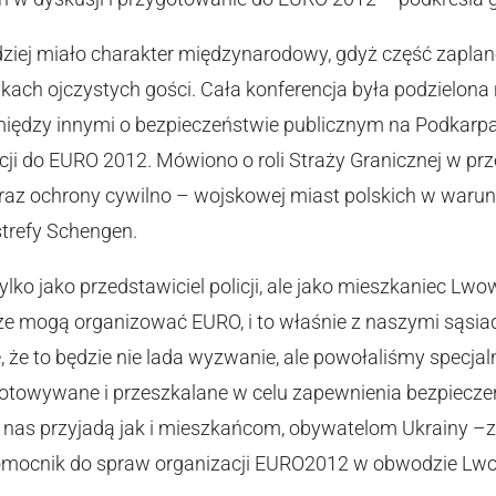
dziej miało charakter międzynarodowy, gdyż część zapl
ach ojczystych gości. Cała konferencja była podzielona
iędzy innymi o bezpieczeństwie publicznym na Podkarpa
cji do EURO 2012. Mówiono o roli Straży Granicznej w pr
oraz ochrony cywilno – wojskowej miast polskich w waru
strefy Schengen.
lko jako przedstawiciel policji, ale jako mieszkaniec Lw
 że mogą organizować EURO, i to właśnie z naszymi sąsia
 że to będzie nie lada wyzwanie, ale powołaliśmy specjalne
ygotowywane i przeszkalane w celu zapewnienia bezpiec
do nas przyjadą jak i mieszkańcom, obywatelom Ukrainy –
mocnik do spraw organizacji EURO2012 w obwodzie Lw