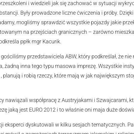
rzeszkoleni i wiedzieli jak się zachować w sytuacji wykr
stancji. Były prowadzone liczne ćwiczenia i próby. Dzię
iadamy, mogliśmy sprawdzić wszystkie pojazdy jakie przek
wanym na przejściach granicznych – zarówno mieszkańcy
odkreśla ppłk mgr Kacurik.
gościliśmy przedstawiciela ABW, który podkreślał, że 
na, żadną inna tego typu masowa imprezę. Wszystkie inst
, planują i robią rzeczy, które mają w jak największym s
cy nawiązali współpracę z Austryjakami i Szwajcarami, kt
ę jaką jest EURO 2012 i to właśnie oni maja duże doświ
cji eksperci dyskutowali w kilku sesjach tematycznych. P