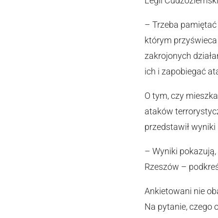
Legii Cudzoziemski
– Trzeba pamiętać o
którym przyświeca 
zakrojonych dział
ich i zapobiegać 
O tym, czy mieszka
ataków terrorysty
przedstawił wynik
– Wyniki pokazują,
Rzeszów – podkreśl
Ankietowani nie ob
Na pytanie, czego 