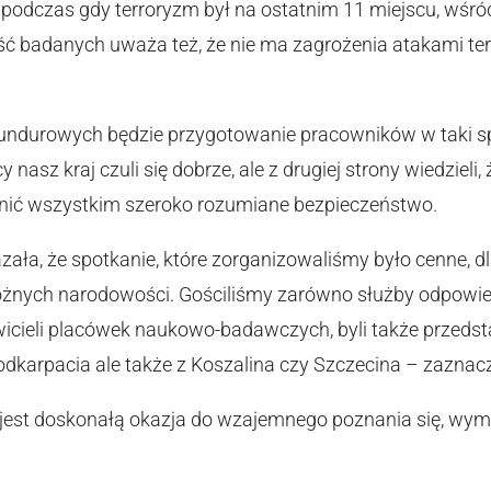
, podczas gdy terroryzm był na ostatnim 11 miejscu, wśr
ć badanych uważa też, że nie ma zagrożenia atakami te
ndurowych będzie przygotowanie pracowników w taki spo
 nasz kraj czuli się dobrze, ale z drugiej strony wiedziel
wnić wszystkim szeroko rozumiane bezpieczeństwo.
zała, że spotkanie, które zorganizowaliśmy było cenne, dl
 różnych narodowości. Gościliśmy zarówno służby odpowi
wicieli placówek naukowo-badawczych, byli także przedsta
 Podkarpacia ale także z Koszalina czy Szczecina – zazna
jest doskonałą okazja do wzajemnego poznania się, wymia