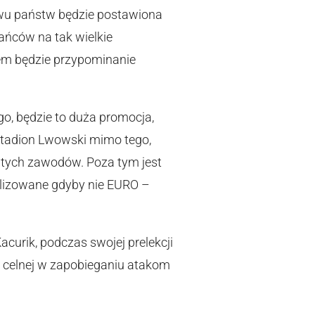
dwu państw będzie postawiona
ańców na tak wielkie
iem będzie przypominanie
o, będzie to duża promocja,
 stadion Lwowski mimo tego,
ą tych zawodów. Poza tym jest
alizowane gdyby nie EURO –
curik, podczas swojej prelekcji
i celnej w zapobieganiu atakom