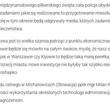
międzynarodowego piłkarskiego święta cała policja oby
zadaniami jakie są realizowane to przygotowanie mieszk
olę w tym okresie będą odgrywały media, których zadan
ieczeństwa.
owa jest to wielka szansa patrząc z punktu ekonomiczneg
wowie będzie się mówiło na całym świecie, myślę, że nasz
ży jak w Warszawie czy Kijowie to będzie taką małą perełk
rozwój miasta, nowe inwestycje nie byłyby tak szybko re
boshapko.
ędu celnego w Michalowicach (Słowacja) ppłk mgr Milan Ka
ości wykorzystania określonych technologii administracj
zagrożeniom.