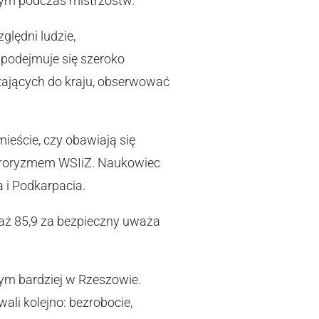
jnym podczas mistrzostw.
ględni ludzie,
 podejmuje się szeroko
żających do kraju, obserwować
ieście, czy obawiają się
erroryzmem WSIiZ. Naukowiec
 i Podkarpacia.
 aż 85,9 za bezpieczny uważa
tym bardziej w Rzeszowie.
ali kolejno: bezrobocie,