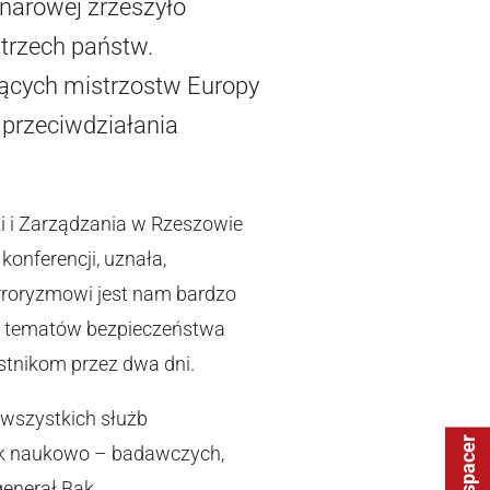
lnarowej zrzeszyło
trzech państw.
ących mistrzostw Europy
 przeciwdziałania
i i Zarządzania w Rzeszowie
konferencji, uznała,
erroryzmowi jest nam bardzo
ie tematów bezpieczeństwa
stnikom przez dwa dni.
 wszystkich służb
wisk naukowo – badawczych,
enerał Bąk.