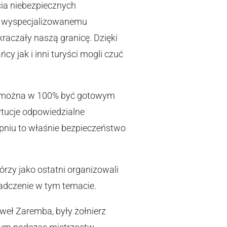
ycia niebezpiecznych
ki wyspecjalizowanemu
raczały naszą granicę. Dzięki
 jak i inni turyści mogli czuć
nie można w 100% być gotowym
ytucje odpowiedzialne
topniu to właśnie bezpieczeństwo
órzy jako ostatni organizowali
adczenie w tym temacie.
aweł Zaremba, były żołnierz